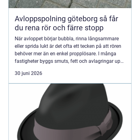
Avloppspolning göteborg så får
du rena rör och färre stopp
När avloppet börjar bubbla, rinna långsammare
eller sprida lukt är det ofta ett tecken på att rören
behöver mer än en enkel propplösare. I många
fastigheter byggs smuts, fett och avlagringar upp
under lång tid. Till slut räcker inte kemiska medel
30 juni 2026
ell...