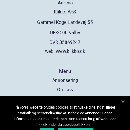
Adress
web:
www.klikko.dk
Menu
Annonsering
Om oss
Cookies
På vores website bruges cookies til at huske dine indstillinger,
Kontakta oss
statistik og personalisering af indhold og annoncer. Denne
Sitemap
information deles med tredjepart. Ved fortsat brug af websiden
godkender du cookiepolitikken.