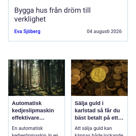
Bygga hus från dröm till
verklighet
Eva Sjöberg
04 augusti 2026
Automatisk
Sälja guld i
kedjeslipmaskin
karlstad så får du
effektivare
bäst betalt på ett
skogsarbete med
tryggt sätt
En automatisk
Att sälja guld kan
jämnare resultat
kedjeslipmaskin är en
kännas både lockande