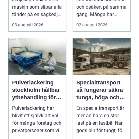
maskin som slipar alla
och osäkert på samma
tänder på en sågkedja
gång. Många har
utan att användaren...
gamla smycken,
03 augusti 2026
02 augusti 2026
arvegods...
Pulverlackering
Specialtransport
stockholm hållbar
så fungerar säkra
ytbehandling för
tunga, höga och
industri och
breda transporter
Pulverlackering har
En specialtransport är
privatpersoner
blivit ett självklart val
mer än bara en stor
för många företag och
last på en lastbil. När
privatpersoner som vill
gods blir för tungt, för
kombiner...
högt ell...