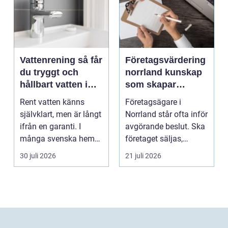
Vattenrening så får
Företagsvärdering
du tryggt och
norrland kunskap
hållbart vatten i
som skapar
vardagen
tryggare affärer
Rent vatten känns
Företagsägare i
självklart, men är långt
Norrland står ofta inför
ifrån en garanti. I
avgörande beslut. Ska
många svenska hem
företaget säljas,
innehåller kranvatt...
generationsskiftas,...
30 juli 2026
21 juli 2026