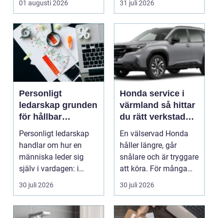
01 augusti 2026
31 juli 2026
Personligt
Honda service i
ledarskap grunden
värmland så hittar
för hållbar
du rätt verkstad
utveckling och
för din bil
Personligt ledarskap
En välservad Honda
verklig förändring
handlar om hur en
håller längre, går
människa leder sig
snålare och är tryggare
själv i vardagen: i
att köra. För många
beslut, relationer, ko...
bilägare i Värmlan...
30 juli 2026
30 juli 2026