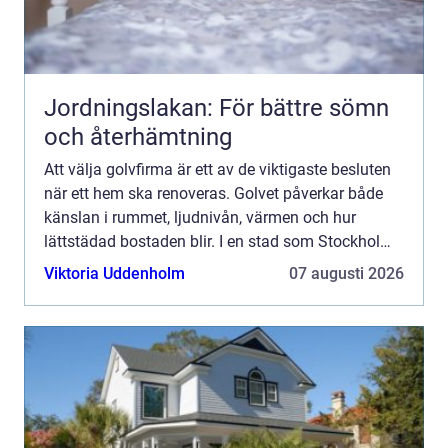
Jordningslakan: För bättre sömn
och återhämtning
Att välja golvfirma är ett av de viktigaste besluten
när ett hem ska renoveras. Golvet påverkar både
känslan i rummet, ljudnivån, värmen och hur
lättstädad bostaden blir. I en stad som Stockholm,
där bostäder varierar från sekelskifteslägenheter
Viktoria Uddenholm
07 augusti 2026
till...