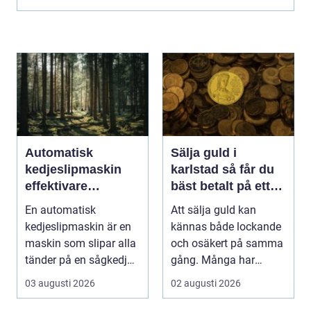
Automatisk
Sälja guld i
kedjeslipmaskin
karlstad så får du
effektivare
bäst betalt på ett
skogsarbete med
tryggt sätt
En automatisk
Att sälja guld kan
jämnare resultat
kedjeslipmaskin är en
kännas både lockande
maskin som slipar alla
och osäkert på samma
tänder på en sågkedja
gång. Många har
utan att användaren...
gamla smycken,
03 augusti 2026
02 augusti 2026
arvegods...