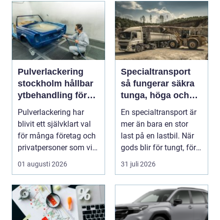
Pulverlackering
Specialtransport
stockholm hållbar
så fungerar säkra
ytbehandling för
tunga, höga och
industri och
breda transporter
Pulverlackering har
En specialtransport är
privatpersoner
blivit ett självklart val
mer än bara en stor
för många företag och
last på en lastbil. När
privatpersoner som vill
gods blir för tungt, för
kombiner...
högt ell...
01 augusti 2026
31 juli 2026