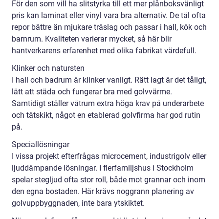
För den som vill ha slitstyrka till ett mer plånboksvänligt
pris kan laminat eller vinyl vara bra alternativ. De tål ofta
repor bättre än mjukare träslag och passar i hall, kök och
barnrum. Kvaliteten varierar mycket, så här blir
hantverkarens erfarenhet med olika fabrikat värdefull.
Klinker och natursten
I hall och badrum är klinker vanligt. Rätt lagt är det tåligt,
lätt att städa och fungerar bra med golvvärme.
Samtidigt ställer våtrum extra höga krav på underarbete
och tätskikt, något en etablerad golvfirma har god rutin
på.
Speciallösningar
I vissa projekt efterfrågas microcement, industrigolv eller
ljuddämpande lösningar. I flerfamiljshus i Stockholm
spelar stegljud ofta stor roll, både mot grannar och inom
den egna bostaden. Här krävs noggrann planering av
golvuppbyggnaden, inte bara ytskiktet.