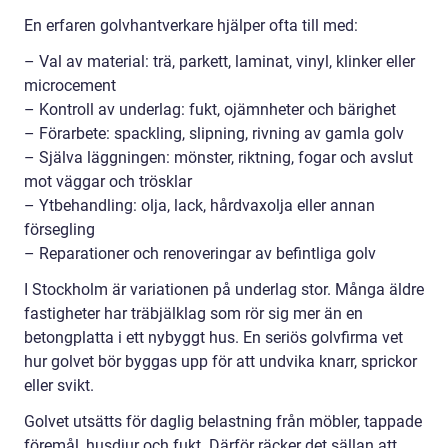
En erfaren golvhantverkare hjälper ofta till med:
– Val av material: trä, parkett, laminat, vinyl, klinker eller
microcement
– Kontroll av underlag: fukt, ojämnheter och bärighet
– Förarbete: spackling, slipning, rivning av gamla golv
– Själva läggningen: mönster, riktning, fogar och avslut
mot väggar och trösklar
– Ytbehandling: olja, lack, hårdvaxolja eller annan
försegling
– Reparationer och renoveringar av befintliga golv
I Stockholm är variationen på underlag stor. Många äldre
fastigheter har träbjälklag som rör sig mer än en
betongplatta i ett nybyggt hus. En seriös golvfirma vet
hur golvet bör byggas upp för att undvika knarr, sprickor
eller svikt.
Golvet utsätts för daglig belastning från möbler, tappade
föremål, husdjur och fukt. Därför räcker det sällan att