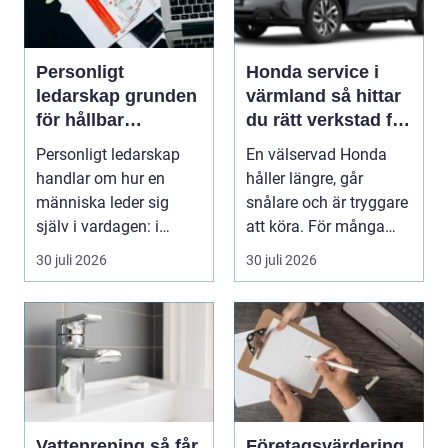
Personligt
Honda service i
ledarskap grunden
värmland så hittar
för hållbar
du rätt verkstad för
utveckling och
din bil
Personligt ledarskap
En välservad Honda
verklig förändring
handlar om hur en
håller längre, går
människa leder sig
snålare och är tryggare
själv i vardagen: i
att köra. För många
beslut, relationer, ko...
bilägare i Värmlan...
30 juli 2026
30 juli 2026
Vattenrening så får
Företagsvärdering