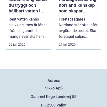
du tryggt och
norrland kunskap
hållbart vatten i
som skapar
vardagen
tryggare affärer
Rent vatten känns
Företagsägare i
självklart, men är långt
Norrland står ofta inför
ifrån en garanti. I
avgörande beslut. Ska
många svenska hem
företaget säljas,
innehåller kranvatt...
generationsskiftas,...
30 juli 2026
21 juli 2026
Adress