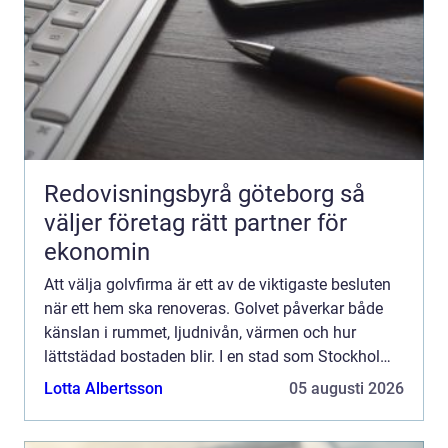
Redovisningsbyrå göteborg så
väljer företag rätt partner för
ekonomin
Att välja golvfirma är ett av de viktigaste besluten
när ett hem ska renoveras. Golvet påverkar både
känslan i rummet, ljudnivån, värmen och hur
lättstädad bostaden blir. I en stad som Stockholm,
där bostäder varierar från sekelskifteslägenheter
Lotta Albertsson
05 augusti 2026
till...