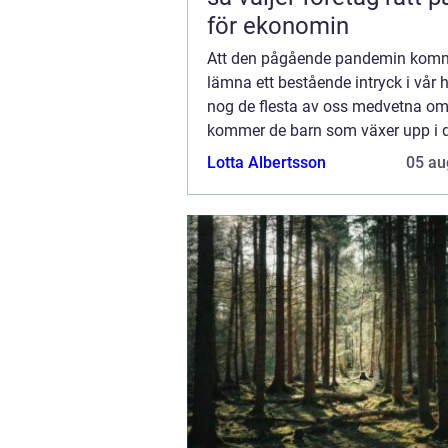
för ekonomin
Att den pågående pandemin komm
lämna ett bestående intryck i vår h
nog de flesta av oss medvetna om.
kommer de barn som växer upp i de
då man just nu inte får krama sin
Lotta Albertsson
05 au
farföräldrar, säkert att minnas dett.