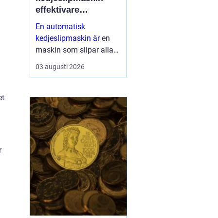
effektivare
skogsarbete med
En automatisk
jämnare resultat
kedjeslipmaskin är
en
maskin som slipar alla
tänder på en sågkedja
03 augusti 2026
utan att användaren
behöver styra varje tand
för hand. Maskinen
et
matar själv fram kedjan,
ställer in v...
r