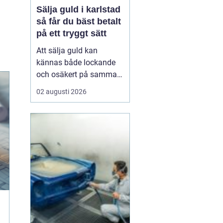
Sälja guld i karlstad
så får du bäst betalt
på ett tryggt sätt
Att sälja guld kan
kännas både lockande
och osäkert på samma
gång. Många har gamla
02 augusti 2026
smycken, arvegods eller
mynt som bara ligger i
en låda. Frågan är hur
man går till väga för att
få ett bra pris och
samtidigt känna sig
trygg i affären. För den
som