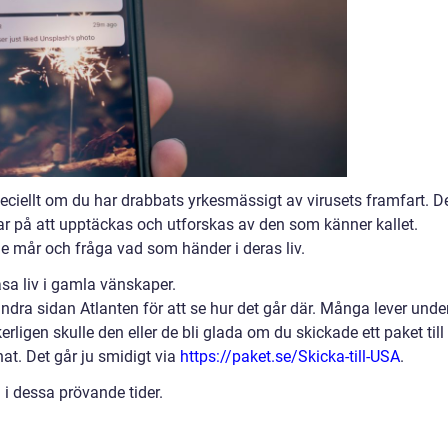
eciellt om du har drabbats yrkesmässigt av virusets framfart. D
tar på att upptäckas och utforskas av den som känner kallet.
e mår och fråga vad som händer i deras liv.
låsa liv i gamla vänskaper.
andra sidan Atlanten för att se hur det går där. Många lever unde
rligen skulle den eller de bli glada om du skickade ett paket till
t. Det går ju smidigt via
https://paket.se/Skicka-till-USA
.
 i dessa prövande tider.