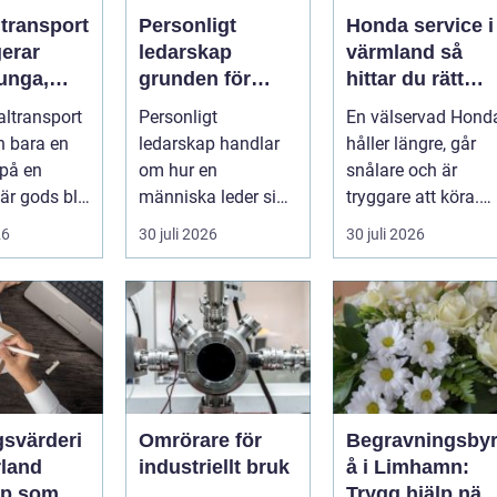
ltransport
Personligt
Honda service i
gerar
ledarskap
värmland så
unga,
grunden för
hittar du rätt
ch breda
hållbar
verkstad för din
altransport
Personligt
En välservad Hond
rter
utveckling och
bil
n bara en
ledarskap handlar
håller längre, går
verklig
 på en
om hur en
snålare och är
förändring
När gods blir
människa leder sig
tryggare att köra.
, för högt
själv i vardagen: i
För många bilägar
26
30 juli 2026
30 juli 2026
beslut, relationer,
i Värmlan...
ko...
gsvärderi
Omrörare för
Begravningsby
rland
industriellt bruk
å i Limhamn:
ap som
Trygg hjälp när