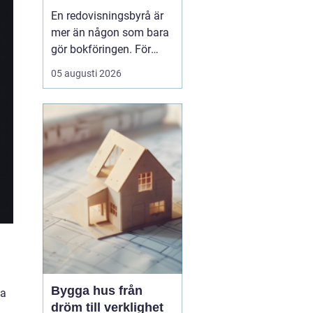
för ekonomin
En redovisningsbyrå är
mer än någon som bara
gör bokföringen. För
många företag i
05 augusti 2026
Göteborg blir byrån en
extern
ekonomiavdelning, en
bollplank i vardagen och
ett skydd mot onödiga
risker. När lagar ändras,
bolaget växer eller tiden
inte räcker till, ...
Bygga hus från
ma
dröm till verklighet