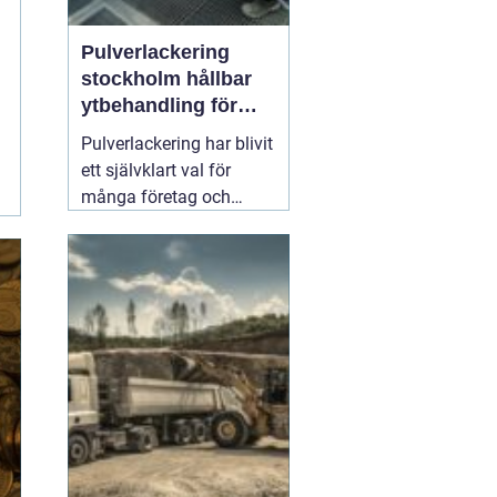
Pulverlackering
stockholm hållbar
ytbehandling för
industri och
Pulverlackering har blivit
privatpersoner
ett självklart val för
många företag och
privatpersoner som vill
kombinera lång
hållbarhet, snygg finish
och minskad
miljöpåverkan. I en stad
med hårt klimat, mycket
slitage och höga krav på
kvalitet
01 augusti 2026