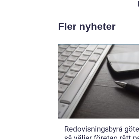
Fler nyheter
Redovisningsbyrå göt
så väljer företag rätt p