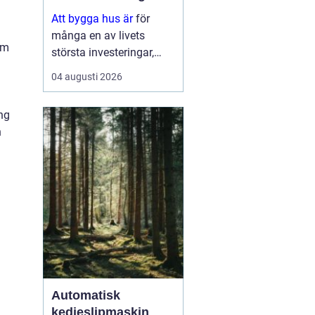
Att bygga hus är
för
många en av livets
om
största investeringar,
både känslomässigt och
04 augusti 2026
ekonomiskt. Samtidigt
är processen full av val:
ing
tomt, planlösning,
n
material,
entreprenadform och
energilösnin...
Automatisk
kedjeslipmaskin