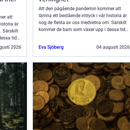
Att den pågående pandemin kommer att
lämna ett bestående intryck i vår historia är
er att
nog de flesta av oss medvetna om. Särskilt
istoria är
kommer de barn som växer upp i dessa tider,
 Särskilt
då man just nu inte får krama sina mor- och
ssa tider,
farföräldrar, säkert att minnas dett...
a mor- och
gusti 2026
Eva Sjöberg
04 augusti 2026
..