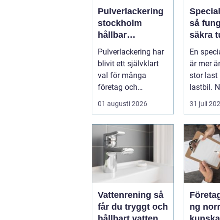
Pulverlackering
Specia
stockholm
så fun
hållbar
säkra t
ytbehandling för
höga o
Pulverlackering har
En speci
industri och
transpo
blivit ett självklart
är mer ä
privatpersoner
val för många
stor last
företag och
lastbil. 
privatpersoner som
för tungt
01 augusti 2026
31 juli 20
vill kombiner...
ell...
Vattenrening så
Företa
får du tryggt och
ng nor
hållbart vatten i
kunsk