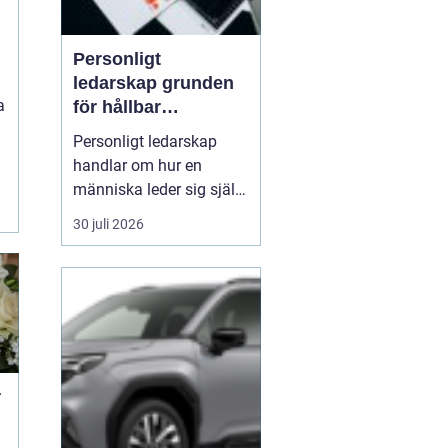
Personligt
ledarskap grunden
a
för hållbar
utveckling och
Personligt ledarskap
verklig förändring
handlar om hur en
människa leder sig själv
e
i vardagen: i beslut,
30 juli 2026
relationer, konflikter och
under press. När en
ledare har god självinsikt
och tränar på att vara
närvarande i nuet,
påverkar det direkt
kulturen, samarbetet och
r
res...