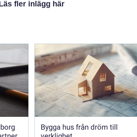
Läs fler inlägg här
eborg
Bygga hus från dröm till
artner
verklighet