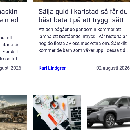
maskin
Sälja guld i karlstad så får du
te med
bäst betalt på ett tryggt sätt
Att den pågående pandemin kommer att
lämna ett bestående intryck i vår historia är
er att
nog de flesta av oss medvetna om. Särskilt
istoria är
kommer de barn som växer upp i dessa tider,
 Särskilt
då man just nu inte får krama sina mor- och
ssa tider,
farföräldrar, säkert att minnas dett...
a mor- och
gusti 2026
Karl Lindgren
02 augusti 2026
..