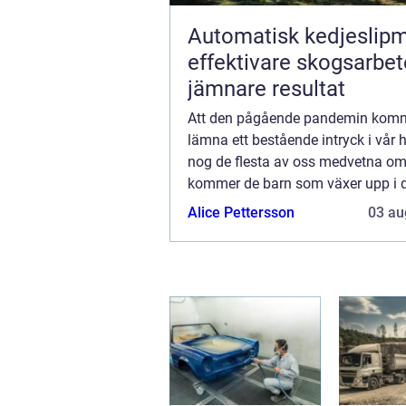
Automatisk kedjeslip
effektivare skogsarbe
jämnare resultat
Att den pågående pandemin komm
lämna ett bestående intryck i vår h
nog de flesta av oss medvetna om.
kommer de barn som växer upp i de
då man just nu inte får krama sin
Alice Pettersson
03 au
farföräldrar, säkert att minnas dett.