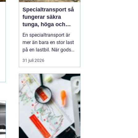
Specialtransport så
fungerar säkra
tunga, höga och
breda transporter
En specialtransport är
mer än bara en stor last
på en lastbil. När gods
blir för tungt, för högt
31 juli 2026
eller för brett för vanliga
vägtransporter krävs
dispens, noggrann
planering och väl
inarbetade rutiner. Rätt
utförd blir transporten
både säker, laglig ...