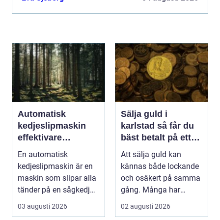
Automatisk
Sälja guld i
kedjeslipmaskin
karlstad så får du
effektivare
bäst betalt på ett
skogsarbete med
tryggt sätt
En automatisk
Att sälja guld kan
jämnare resultat
kedjeslipmaskin är en
kännas både lockande
maskin som slipar alla
och osäkert på samma
tänder på en sågkedja
gång. Många har
utan att användaren...
gamla smycken,
03 augusti 2026
02 augusti 2026
arvegods...