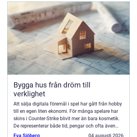
Bygga hus från dröm till
verklighet
Att sälja digitala föremål i spel har gått från hobby
till en egen liten ekonomi. För många spelare har
skins i Counter-Strike blivit mer än bara kosmetik.
De representerar både tid, pengar och ofta även
minnen. När någon vill sälja cs skins dyker dä...
Eva Sjöberg
04 augusti 2026