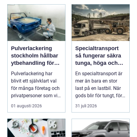
Pulverlackering
Specialtransport
stockholm hållbar
så fungerar säkra
ytbehandling för
tunga, höga och
industri och
breda transporter
Pulverlackering har
En specialtransport är
privatpersoner
blivit ett självklart val
mer än bara en stor
för många företag och
last på en lastbil. När
privatpersoner som vill
gods blir för tungt, för
kombiner...
högt ell...
01 augusti 2026
31 juli 2026