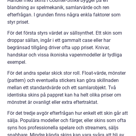
Handel med skins i Counter-Strike bygger på en
blandning av spelmekanik, samlarvärde och ren
efterfrågan. I grunden finns några enkla faktorer som
styr priset.
För det första styrs värdet av sällsynthet. Ett skin som
droppar sällan, ingår i ett gammalt case eller har
begränsad tillgång driver ofta upp priset. Knivar,
handskar och vissa ikoniska vapenmodeller är tydliga
exempel.
För det andra spelar skick stor roll. Float-värde, mönster
(pattern) och eventuella stickers kan göra skillnaden
mellan ett standardvärde och ett samlarobjekt. Två
identiska skins på pappret kan ha helt olika priser om
mönstret är ovanligt eller extra eftertraktat.
För det tredje avgör efterfrågan hur enkelt ett skin går att
sälja. Populära modeller och färger, eller skins som ofta
syns hos professionella spelare och streamers, säljs
snabbare. Mindre kända skins kan vara svåra att bli av