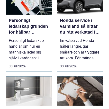
Personligt
Honda service i
ledarskap grunden
värmland så hittar
för hållbar
du rätt verkstad för
utveckling och
din bil
Personligt ledarskap
En välservad Honda
verklig förändring
handlar om hur en
håller längre, går
människa leder sig
snålare och är tryggare
själv i vardagen: i
att köra. För många
beslut, relationer, ko...
bilägare i Värmlan...
30 juli 2026
30 juli 2026