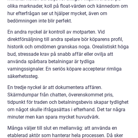
olika marknader, koll på float-värden och kännedom om
hur efterfrågan ser ut hjälper mycket, även om
bedömningen inte blir perfekt.
En andra nyckel är kontroll av motparten. Vid
direktförsäljning till andra spelare bör köparens profil,
historik och omdömen granskas noga. Orealistiskt höga
bud, stressade krav på snabb affär eller ovilja att
använda spårbara betalningar är tydliga
varningssignaler. En seriös köpare accepterar rimliga
säkerhetssteg.
En tredje nyckel är att dokumentera affären.
Skärmdumpar från chatten, överenskommet pris,
tidpunkt för traden och betalningsbevis skapar tydlighet
om något skulle ifrågasättas i efterhand. Det tar några
minuter men kan spara mycket huvudvärk.
Många väljer till slut en mellanväg: att använda en
etablerad aktör som hanterar hela processen. Då sker