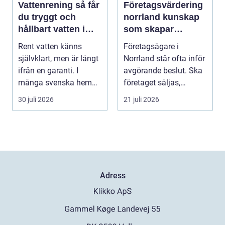
Vattenrening så får
Företagsvärdering
du tryggt och
norrland kunskap
hållbart vatten i
som skapar
vardagen
tryggare affärer
Rent vatten känns
Företagsägare i
självklart, men är långt
Norrland står ofta inför
ifrån en garanti. I
avgörande beslut. Ska
många svenska hem
företaget säljas,
innehåller kranvatt...
generationsskiftas,...
30 juli 2026
21 juli 2026
Adress