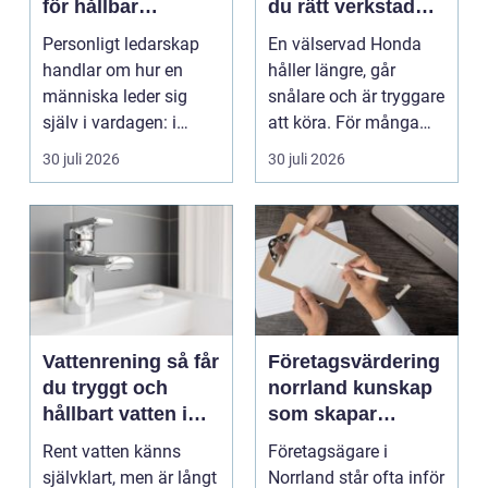
för hållbar
du rätt verkstad
utveckling och
för din bil
Personligt ledarskap
En välservad Honda
verklig förändring
handlar om hur en
håller längre, går
människa leder sig
snålare och är tryggare
själv i vardagen: i
att köra. För många
beslut, relationer, ko...
bilägare i Värmlan...
30 juli 2026
30 juli 2026
Vattenrening så får
Företagsvärdering
du tryggt och
norrland kunskap
hållbart vatten i
som skapar
vardagen
tryggare affärer
Rent vatten känns
Företagsägare i
självklart, men är långt
Norrland står ofta inför