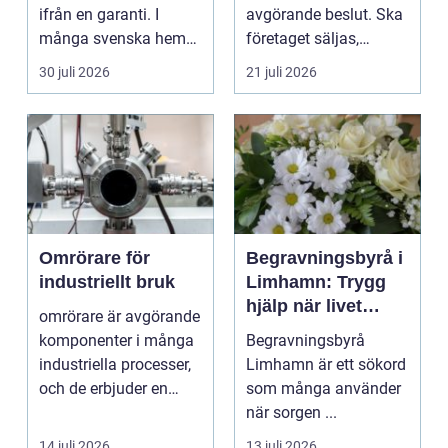
ifrån en garanti. I
avgörande beslut. Ska
många svenska hem
företaget säljas,
innehåller kranvatt...
generationsskiftas,...
30 juli 2026
21 juli 2026
Omrörare för
Begravningsbyrå i
industriellt bruk
Limhamn: Trygg
hjälp när livet
omrörare är avgörande
förändras
komponenter i många
Begravningsbyrå
industriella processer,
Limhamn är ett sökord
och de erbjuder en
som många använder
lösning för att...
när sorgen ...
14 juli 2026
13 juli 2026