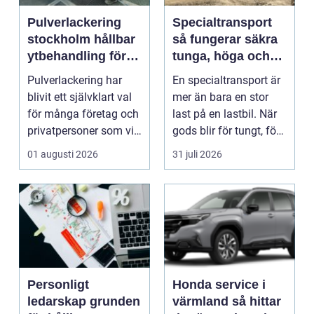
Pulverlackering
Specialtransport
stockholm hållbar
så fungerar säkra
ytbehandling för
tunga, höga och
industri och
breda transporter
Pulverlackering har
En specialtransport är
privatpersoner
blivit ett självklart val
mer än bara en stor
för många företag och
last på en lastbil. När
privatpersoner som vill
gods blir för tungt, för
kombiner...
högt ell...
01 augusti 2026
31 juli 2026
Personligt
Honda service i
ledarskap grunden
värmland så hittar