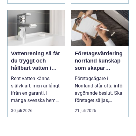
Vattenrening så får
Företagsvärdering
du tryggt och
norrland kunskap
hållbart vatten i
som skapar
vardagen
tryggare affärer
Rent vatten känns
Företagsägare i
självklart, men är långt
Norrland står ofta inför
ifrån en garanti. I
avgörande beslut. Ska
många svenska hem
företaget säljas,
innehåller kranvatt...
generationsskiftas,...
30 juli 2026
21 juli 2026