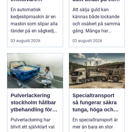
skogsarbete med
tryggt sätt
En automatisk
Att sälja guld kan
jämnare resultat
kedjeslipmaskin är en
kännas både lockande
maskin som slipar alla
och osäkert på samma
tänder på en sågkedja
gång. Många har
utan att användaren...
gamla smycken,
03 augusti 2026
02 augusti 2026
arvegods...
Pulverlackering
Specialtransport
stockholm hållbar
så fungerar säkra
ytbehandling för
tunga, höga och
industri och
breda transporter
Pulverlackering har
En specialtransport är
privatpersoner
blivit ett självklart val
mer än bara en stor