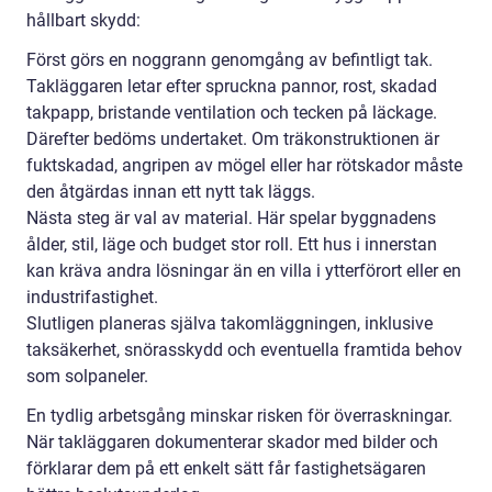
hållbart skydd:
Först görs en noggrann genomgång av befintligt tak.
Takläggaren letar efter spruckna pannor, rost, skadad
takpapp, bristande ventilation och tecken på läckage.
Därefter bedöms undertaket. Om träkonstruktionen är
fuktskadad, angripen av mögel eller har rötskador måste
den åtgärdas innan ett nytt tak läggs.
Nästa steg är val av material. Här spelar byggnadens
ålder, stil, läge och budget stor roll. Ett hus i innerstan
kan kräva andra lösningar än en villa i ytterförort eller en
industrifastighet.
Slutligen planeras själva takomläggningen, inklusive
taksäkerhet, snörasskydd och eventuella framtida behov
som solpaneler.
En tydlig arbetsgång minskar risken för överraskningar.
När takläggaren dokumenterar skador med bilder och
förklarar dem på ett enkelt sätt får fastighetsägaren