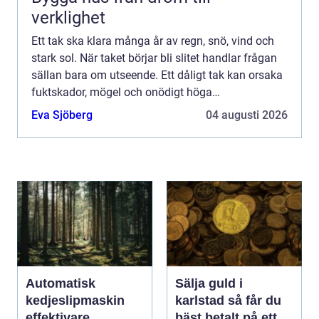
verklighet
Ett tak ska klara många år av regn, snö, vind och
stark sol. När taket börjar bli slitet handlar frågan
sällan bara om utseende. Ett dåligt tak kan orsaka
fuktskador, mögel och onödigt höga
uppvärmningskostnader. Därför blir valet av
Eva Sjöberg
04 augusti 2026
Takläggare Stock...
Automatisk
Sälja guld i
kedjeslipmaskin
karlstad så får du
effektivare
bäst betalt på ett