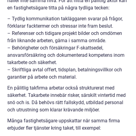
håller inte samma nivå. För att hitta en pålitlig aktör kan
en fastighetsägare titta på några tydliga tecken:
– Tydlig kommunikation takläggaren svarar på frågor,
förklarar facktermer och stressar inte fram beslut.
– Referenser och tidigare projekt bilder och omdömen
från liknande arbeten, gärna i samma område.
– Behörigheter och försäkringar F-skattsedel,
ansvarsförsäkring och dokumenterad kompetens inom
takarbete och säkerhet.
– Skriftliga avtal offert, tidsplan, betalningsvillkor och
garantier på arbete och material.
En pålitlig takfirma arbetar också strukturerat med
säkerhet. Takarbete innebär risker, särskilt vintertid med
snö och is. Då behövs rätt fallskydd, utbildad personal
och utrustning som klarar krävande miljöer.
Många fastighetsägare uppskattar när samma firma
erbjuder fler tjänster kring taket, till exempel: