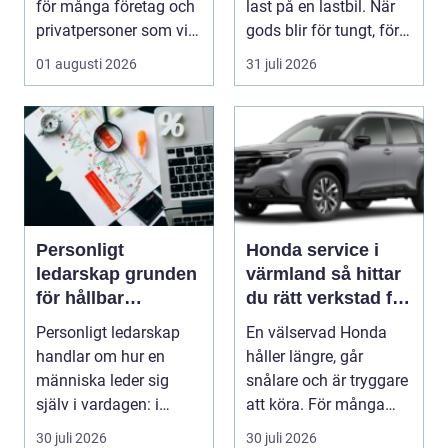
för många företag och
last på en lastbil. När
privatpersoner som vill
gods blir för tungt, för
kombiner...
högt ell...
01 augusti 2026
31 juli 2026
Personligt
Honda service i
ledarskap grunden
värmland så hittar
för hållbar
du rätt verkstad för
utveckling och
din bil
Personligt ledarskap
En välservad Honda
verklig förändring
handlar om hur en
håller längre, går
människa leder sig
snålare och är tryggare
själv i vardagen: i
att köra. För många
beslut, relationer, ko...
bilägare i Värmlan...
30 juli 2026
30 juli 2026