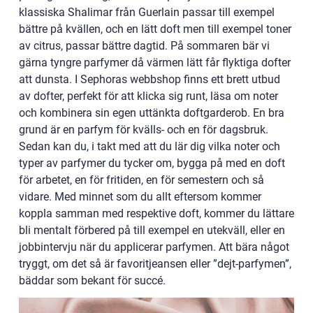
klassiska Shalimar från Guerlain passar till exempel
bättre på kvällen, och en lätt doft men till exempel toner
av citrus, passar bättre dagtid. På sommaren bär vi
gärna tyngre parfymer då värmen lätt får flyktiga dofter
att dunsta. I Sephoras webbshop finns ett brett utbud
av dofter, perfekt för att klicka sig runt, läsa om noter
och kombinera sin egen uttänkta doftgarderob. En bra
grund är en parfym för kvälls- och en för dagsbruk.
Sedan kan du, i takt med att du lär dig vilka noter och
typer av parfymer du tycker om, bygga på med en doft
för arbetet, en för fritiden, en för semestern och så
vidare. Med minnet som du allt eftersom kommer
koppla samman med respektive doft, kommer du lättare
bli mentalt förbered på till exempel en utekväll, eller en
jobbintervju när du applicerar parfymen. Att bära något
tryggt, om det så är favoritjeansen eller ”dejt-parfymen”,
bäddar som bekant för succé.