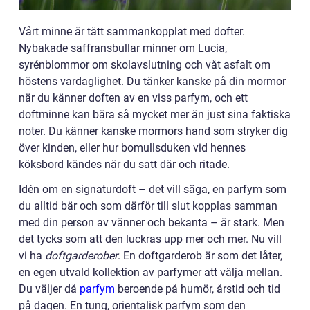
Vårt minne är tätt sammankopplat med dofter.
Nybakade saffransbullar minner om Lucia,
syrénblommor om skolavslutning och våt asfalt om
höstens vardaglighet. Du tänker kanske på din mormor
när du känner doften av en viss parfym, och ett
doftminne kan bära så mycket mer än just sina faktiska
noter. Du känner kanske mormors hand som stryker dig
över kinden, eller hur bomullsduken vid hennes
köksbord kändes när du satt där och ritade.
Idén om en signaturdoft – det vill säga, en parfym som
du alltid bär och som därför till slut kopplas samman
med din person av vänner och bekanta – är stark. Men
det tycks som att den luckras upp mer och mer. Nu vill
vi ha
doftgarderober
. En doftgarderob är som det låter,
en egen utvald kollektion av parfymer att välja mellan.
Du väljer då
parfym
beroende på humör, årstid och tid
på dagen. En tung, orientalisk parfym som den