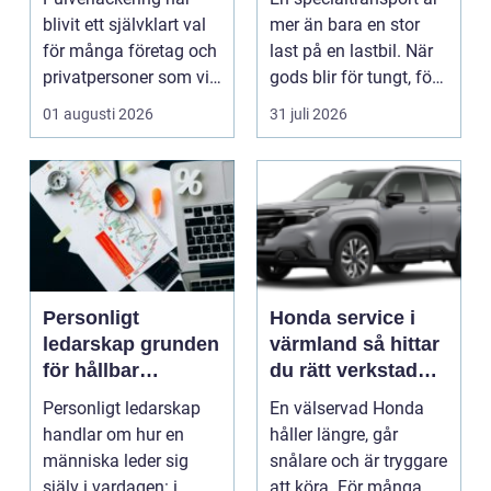
privatpersoner
blivit ett självklart val
mer än bara en stor
för många företag och
last på en lastbil. När
privatpersoner som vill
gods blir för tungt, för
kombiner...
högt ell...
01 augusti 2026
31 juli 2026
Personligt
Honda service i
ledarskap grunden
värmland så hittar
för hållbar
du rätt verkstad
utveckling och
för din bil
Personligt ledarskap
En välservad Honda
verklig förändring
handlar om hur en
håller längre, går
människa leder sig
snålare och är tryggare
själv i vardagen: i
att köra. För många