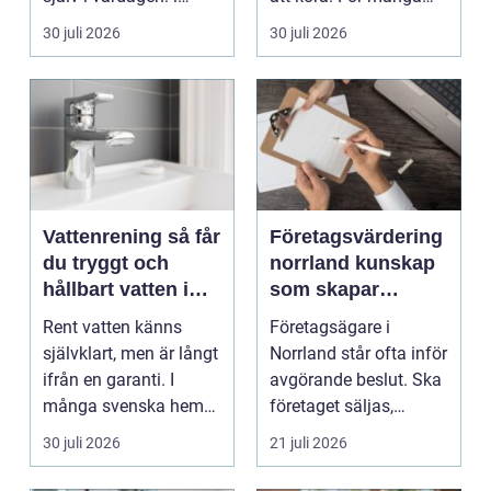
beslut, relationer, ko...
bilägare i Värmlan...
30 juli 2026
30 juli 2026
Vattenrening så får
Företagsvärdering
du tryggt och
norrland kunskap
hållbart vatten i
som skapar
vardagen
tryggare affärer
Rent vatten känns
Företagsägare i
självklart, men är långt
Norrland står ofta inför
ifrån en garanti. I
avgörande beslut. Ska
många svenska hem
företaget säljas,
innehåller kranvatt...
generationsskiftas,...
30 juli 2026
21 juli 2026