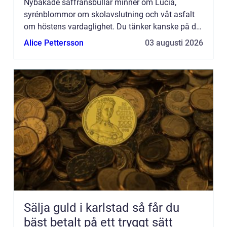
Nybakade saffransbullar minner om Lucia,
syrénblommor om skolavslutning och våt asfalt
om höstens vardaglighet. Du tänker kanske på din
mormor när du k&aum...
Alice Pettersson
03 augusti 2026
Sälja guld i karlstad så får du
bäst betalt på ett tryggt sätt