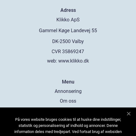
Adress
web:
www.klikko.dk
Menu
Annonsering
Om oss
Cookies
På vores website bruges cookies til at huske dine indstillinger,
Kontakta oss
statistik og personalisering af indhold og annoncer. Denne
Sitemap
information deles med tredjepart. Ved fortsat brug af websiden