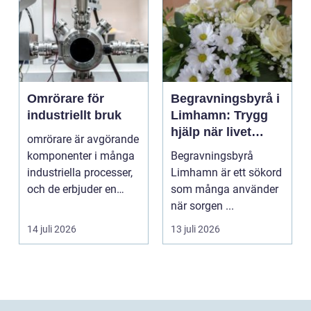
Omrörare för
Begravningsbyrå i
industriellt bruk
Limhamn: Trygg
hjälp när livet
omrörare är avgörande
förändras
komponenter i många
Begravningsbyrå
industriella processer,
Limhamn är ett sökord
och de erbjuder en
som många använder
lösning för att...
när sorgen ...
14 juli 2026
13 juli 2026