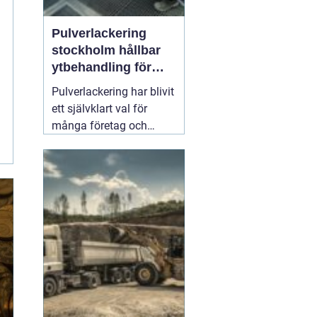
Pulverlackering
stockholm hållbar
ytbehandling för
industri och
Pulverlackering har blivit
privatpersoner
ett självklart val för
många företag och
privatpersoner som vill
kombinera lång
hållbarhet, snygg finish
och minskad
miljöpåverkan. I en stad
med hårt klimat, mycket
slitage och höga krav på
kvalitet
01 augusti 2026