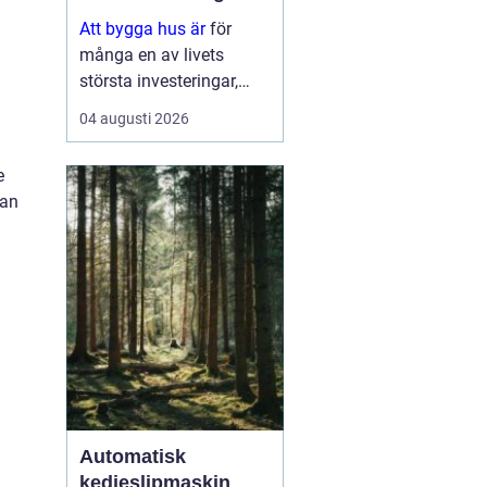
Att bygga hus är
för
många en av livets
största investeringar,
både känslomässigt och
04 augusti 2026
ekonomiskt. Samtidigt
är processen full av val:
e
tomt, planlösning,
kan
material,
entreprenadform och
energilösnin...
Automatisk
kedjeslipmaskin