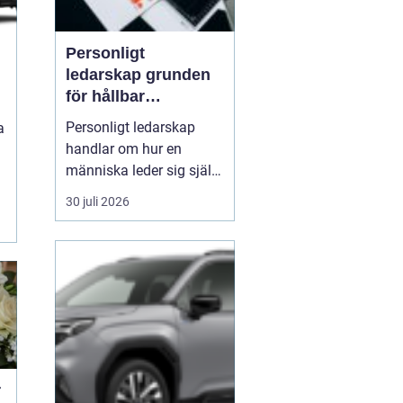
Personligt
ledarskap grunden
för hållbar
utveckling och
Personligt ledarskap
a
verklig förändring
handlar om hur en
människa leder sig själv
i vardagen: i beslut,
30 juli 2026
relationer, konflikter och
e
under press. När en
ledare har god självinsikt
och tränar på att vara
närvarande i nuet,
påverkar det direkt
kulturen, samarbetet och
res...
r