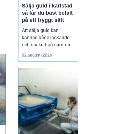
Sälja guld i karlstad
så får du bäst betalt
på ett tryggt sätt
Att sälja guld kan
kännas både lockande
och osäkert på samma
gång. Många har gamla
02 augusti 2026
smycken, arvegods eller
mynt som bara ligger i
en låda. Frågan är hur
man går till väga för att
få ett bra pris och
samtidigt känna sig
trygg i affären. För den
som