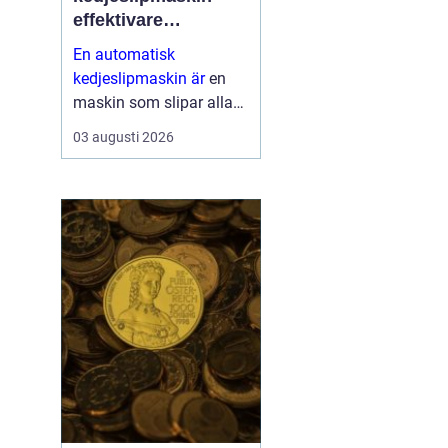
effektivare
skogsarbete med
En automatisk
jämnare resultat
kedjeslipmaskin är
en
maskin som slipar alla
tänder på en sågkedja
03 augusti 2026
utan att användaren
behöver styra varje tand
för hand. Maskinen
matar själv fram kedjan,
ställer in v...