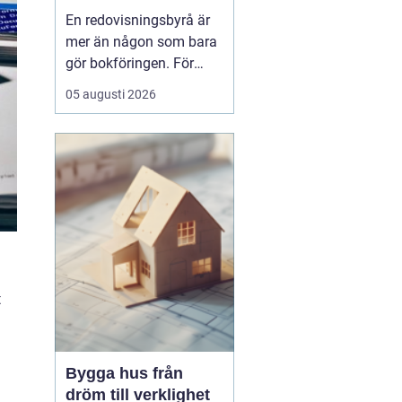
för ekonomin
En redovisningsbyrå är
mer än någon som bara
gör bokföringen. För
många företag i
05 augusti 2026
Göteborg blir byrån en
extern
ekonomiavdelning, en
bollplank i vardagen och
ett skydd mot onödiga
risker. När lagar ändras,
bolaget växer eller tiden
inte räcker till, ...
t
Bygga hus från
dröm till verklighet