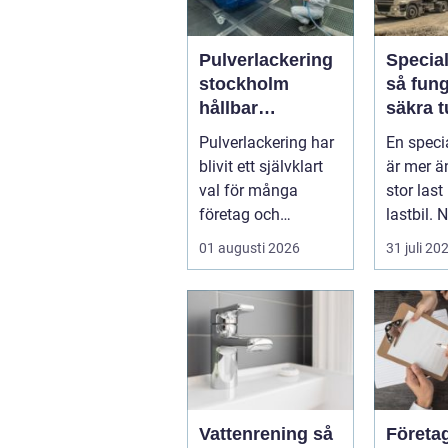
Pulverlackering
Specia
stockholm
så fun
hållbar
säkra t
ytbehandling för
höga o
Pulverlackering har
En speci
industri och
transpo
blivit ett självklart
är mer ä
privatpersoner
val för många
stor last
företag och
lastbil. 
privatpersoner som
för tungt
01 augusti 2026
31 juli 20
vill kombiner...
ell...
Vattenrening så
Företa