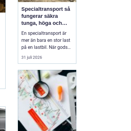
Specialtransport så
fungerar säkra
tunga, höga och
breda transporter
En specialtransport är
mer än bara en stor last
på en lastbil. När gods
blir för tungt, för högt
31 juli 2026
eller för brett för vanliga
vägtransporter krävs
dispens, noggrann
planering och väl
inarbetade rutiner. Rätt
utförd blir transporten
både säker, laglig ...