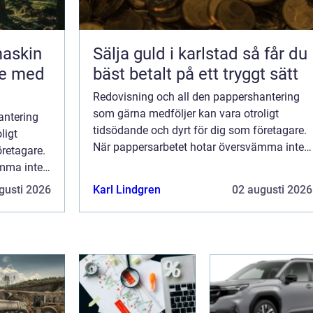
maskin
Sälja guld i karlstad så får du
te med
bäst betalt på ett tryggt sätt
Redovisning och all den pappershantering
som gärna medföljer kan vara otroligt
antering
tidsödande och dyrt för dig som företagare.
ligt
När pappersarbetet hotar översvämma inte
öretagare.
bara arbetsrummet utan också invaderar h...
ämma inte
derar h...
gusti 2026
Karl Lindgren
02 augusti 2026