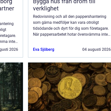
eborg
Bygga hus från dröm till
artner
verklighet
Redovisning och all den pappershantering
som gärna medföljer kan vara otroligt
antering
tidsödande och dyrt för dig som företagare.
ligt
När pappersarbetet hotar översvämma inte
öretagare.
bara arbetsrummet utan också invaderar h...
ämma inte
derar h...
gusti 2026
Eva Sjöberg
04 augusti 2026