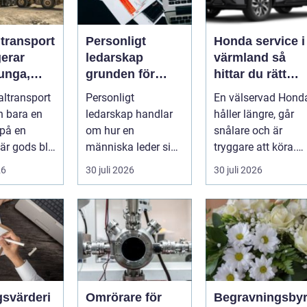
ltransport
Personligt
Honda service i
gerar
ledarskap
värmland så
unga,
grunden för
hittar du rätt
ch breda
hållbar
verkstad för din
altransport
Personligt
En välservad Hond
rter
utveckling och
bil
n bara en
ledarskap handlar
håller längre, går
verklig
 på en
om hur en
snålare och är
förändring
När gods blir
människa leder sig
tryggare att köra.
, för högt
själv i vardagen: i
För många bilägar
26
30 juli 2026
30 juli 2026
beslut, relationer,
i Värmlan...
ko...
gsvärderi
Omrörare för
Begravningsby