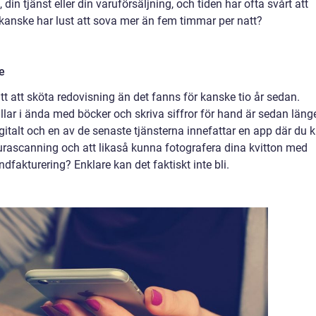
in tjänst eller din varuförsäljning, och tiden har ofta svårt att
 kanske har lust att sova mer än fem timmar per natt?
e
ätt att sköta redovisning än det fanns för kanske tio år sedan.
ällar i ända med böcker och skriva siffror för hand är sedan läng
igitalt och en av de senaste tjänsterna innefattar en app där du 
turascanning och att likaså kunna fotografera dina kvitton med
dfakturering? Enklare kan det faktiskt inte bli.