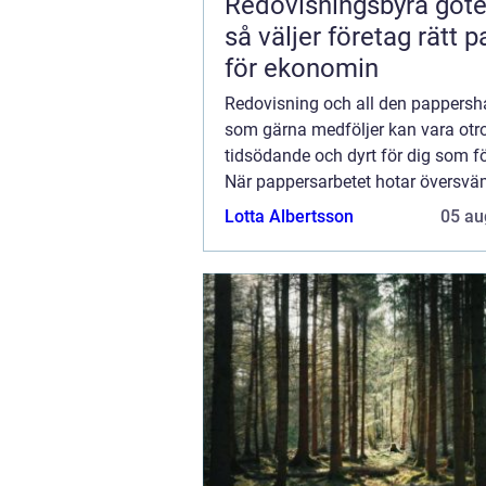
Redovisningsbyrå göt
så väljer företag rätt p
för ekonomin
Redovisning och all den pappersh
som gärna medföljer kan vara otro
tidsödande och dyrt för dig som f
När pappersarbetet hotar översv
bara arbetsrummet utan också inva
Lotta Albertsson
05 au