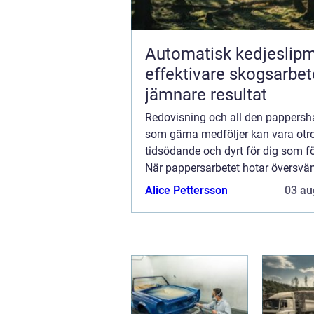
Automatisk kedjeslip
effektivare skogsarbe
jämnare resultat
Redovisning och all den pappersh
som gärna medföljer kan vara otro
tidsödande och dyrt för dig som f
När pappersarbetet hotar översv
bara arbetsrummet utan också inva
Alice Pettersson
03 au