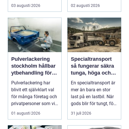
utan att användaren...
gamla smycken,
03 augusti 2026
02 augusti 2026
arvegods...
Pulverlackering
Specialtransport
stockholm hållbar
så fungerar säkra
ytbehandling för
tunga, höga och
industri och
breda transporter
Pulverlackering har
En specialtransport är
privatpersoner
blivit ett självklart val
mer än bara en stor
för många företag och
last på en lastbil. När
privatpersoner som vill
gods blir för tungt, för
kombiner...
högt ell...
01 augusti 2026
31 juli 2026