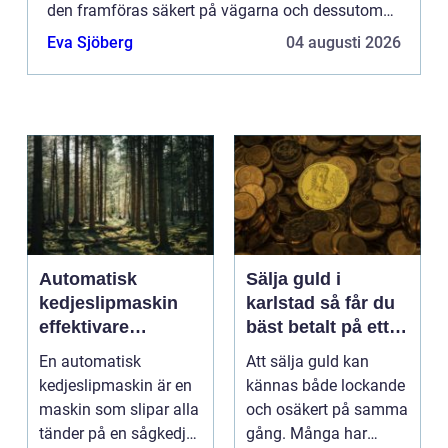
den framföras säkert på vägarna och dessutom
behålla ett högt marknadsvärde. Det är både
Eva Sjöberg
04 augusti 2026
insidan och utsi...
Automatisk
Sälja guld i
kedjeslipmaskin
karlstad så får du
effektivare
bäst betalt på ett
skogsarbete med
tryggt sätt
En automatisk
Att sälja guld kan
jämnare resultat
kedjeslipmaskin är en
kännas både lockande
maskin som slipar alla
och osäkert på samma
tänder på en sågkedja
gång. Många har