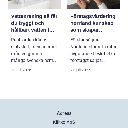
Vattenrening så får
Företagsvärdering
du tryggt och
norrland kunskap
hållbart vatten i
som skapar
vardagen
tryggare affärer
Rent vatten känns
Företagsägare i
självklart, men är långt
Norrland står ofta inför
ifrån en garanti. I
avgörande beslut. Ska
många svenska hem
företaget säljas,
innehåller kranvatt...
generationsskiftas,...
30 juli 2026
21 juli 2026
Adress