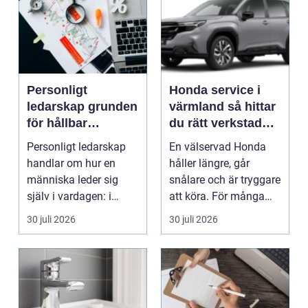
Personligt
Honda service i
ledarskap grunden
värmland så hittar
för hållbar
du rätt verkstad
utveckling och
för din bil
Personligt ledarskap
En välservad Honda
verklig förändring
handlar om hur en
håller längre, går
människa leder sig
snålare och är tryggare
själv i vardagen: i
att köra. För många
beslut, relationer, ko...
bilägare i Värmlan...
30 juli 2026
30 juli 2026