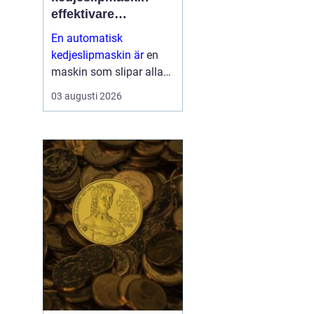
effektivare
skogsarbete med
En automatisk
jämnare resultat
kedjeslipmaskin är
en
maskin som slipar alla
tänder på en sågkedja
03 augusti 2026
utan att användaren
behöver styra varje tand
för hand. Maskinen
matar själv fram kedjan,
ställer in v...