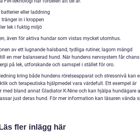
FIR-teknologi har fördelen att de är:
batterier eller laddning
 tränger in i kroppen
er lek i fuktig miljö
en, även för aktiva hundar som vistas mycket utomhus.
nen av ett lugnande halsband, tydliga rutiner, lagom mängd
 till en mer balanserad hund. När hundens nervsystem får chans
rgi på lek, utforskande och samspel i stället för oro.
gledning kring både hundens rörelseapparat och stressnivå kan 
ktik och terapeutiska hjälpmedel vara värdefull. Ett exempel är
ar med bland annat Gladiator K-Nine och kan hjälpa hundägare a
sar just deras hund. För mer information kan läsaren vända s
Läs fler inlägg här