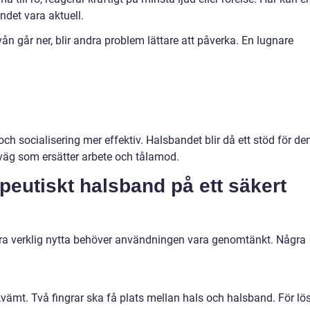
det vara aktuell.
n går ner, blir andra problem lättare att påverka. En lugnare
ch socialisering mer effektiv. Halsbandet blir då ett stöd för de
väg som ersätter arbete och tålamod.
peutiskt halsband på ett säkert
öra verklig nytta behöver användningen vara genomtänkt. Några
vämt. Två fingrar ska få plats mellan hals och halsband. För lö