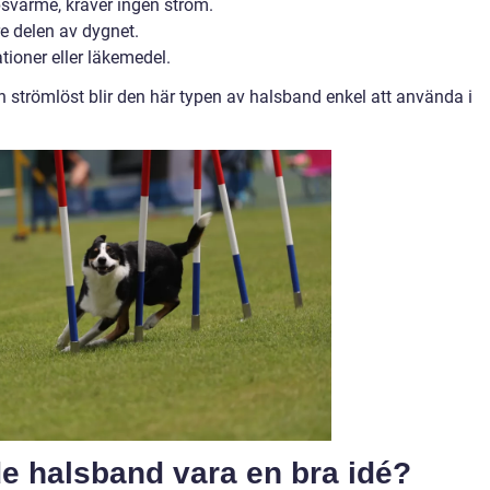
psvärme, kräver ingen ström.
re delen av dygnet.
ationer eller läkemedel.
ch strömlöst blir den här typen av halsband enkel att använda i
de halsband vara en bra idé?