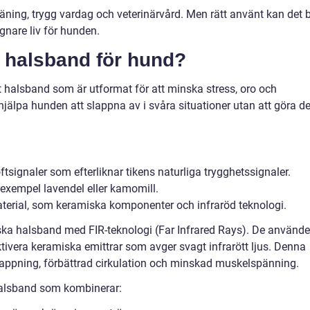
räning, trygg vardag och veterinärvård. Men rätt använt kan det b
ugnare liv för hunden.
e halsband för hund?
t halsband som är utformat för att minska stress, oro och
hjälpa hunden att slappna av i svåra situationer utan att göra d
signaler som efterliknar tikens naturliga trygghetssignaler.
 exempel lavendel eller kamomill.
terial, som keramiska komponenter och infraröd teknologi.
iska halsband med FIR-teknologi (Far Infrared Rays). De använde
ivera keramiska emittrar som avger svagt infrarött ljus. Denna
lappning, förbättrad cirkulation och minskad muskelspänning.
 halsband som kombinerar: