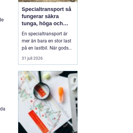
Specialtransport så
fungerar säkra
de
tunga, höga och
breda transporter
En specialtransport är
mer än bara en stor last
på en lastbil. När gods
blir för tungt, för högt
31 juli 2026
eller för brett för vanliga
vägtransporter krävs
dispens, noggrann
planering och väl
inarbetade rutiner. Rätt
utförd blir transporten
både säker, laglig ...
nda
d