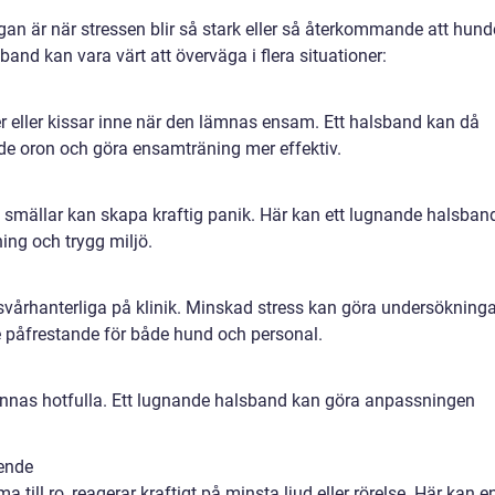
ågan är när stressen blir så stark eller så återkommande att hun
and kan vara värt att överväga i flera situationer:
ker eller kissar inne när den lämnas ensam. Ett halsband kan då
de oron och göra ensamträning mer effektiv.
iga smällar kan skapa kraftig panik. Här kan ett lugnande halsban
ing och trygg miljö.
 svårhanterliga på klinik. Minskad stress kan göra undersökninga
 påfrestande för både hund och personal.
 kännas hotfulla. Ett lugnande halsband kan göra anpassningen
eende
 till ro, reagerar kraftigt på minsta ljud eller rörelse. Här kan e