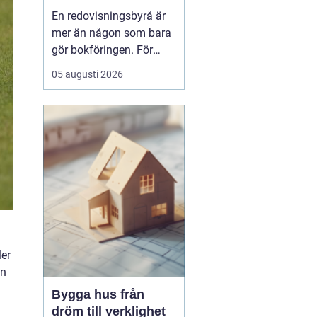
för ekonomin
En redovisningsbyrå är
mer än någon som bara
gör bokföringen. För
många företag i
05 augusti 2026
Göteborg blir byrån en
extern
ekonomiavdelning, en
bollplank i vardagen och
ett skydd mot onödiga
risker. När lagar ändras,
bolaget växer eller tiden
inte räcker till, ...
ler
en
Bygga hus från
dröm till verklighet