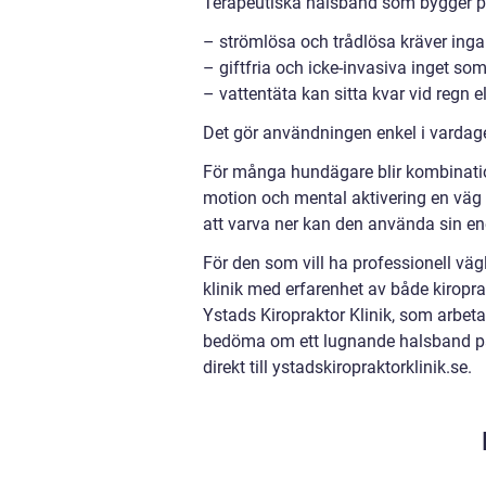
Terapeutiska halsband som bygger på 
– strömlösa och trådlösa kräver inga 
– giftfria och icke-invasiva inget som
– vattentäta kan sitta kvar vid regn ell
Det gör användningen enkel i vardag
För många hundägare blir kombinatio
motion och mental aktivering en väg
att varva ner kan den använda sin ene
För den som vill ha professionell vä
klinik med erfarenhet av både kiropra
Ystads Kiropraktor Klinik, som arbet
bedöma om ett lugnande halsband pas
direkt till ystadskiropraktorklinik.se.