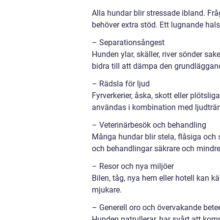
Alla hundar blir stressade ibland. Fr
behöver extra stöd. Ett lugnande halsb
– Separationsångest
Hunden ylar, skäller, river sönder sa
bidra till att dämpa den grundläggan
– Rädsla för ljud
Fyrverkerier, åska, skott eller plötsl
användas i kombination med ljudträn
– Veterinärbesök och behandling
Många hundar blir stela, flåsiga och
och behandlingar säkrare och mindre
– Resor och nya miljöer
Bilen, tåg, nya hem eller hotell kan
mjukare.
– Generell oro och övervakande bet
Hunden patrullerar, har svårt att komma