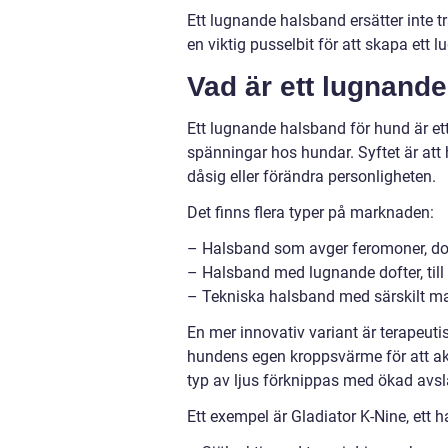
Ett lugnande halsband ersätter inte t
en viktig pusselbit för att skapa ett l
Vad är ett lugnand
Ett lugnande halsband för hund är et
spänningar hos hundar. Syftet är att 
dåsig eller förändra personligheten.
Det finns flera typer på marknaden:
– Halsband som avger feromoner, doft
– Halsband med lugnande dofter, till
– Tekniska halsband med särskilt ma
En mer innovativ variant är terapeut
hundens egen kroppsvärme för att akt
typ av ljus förknippas med ökad avs
Ett exempel är Gladiator K-Nine, ett