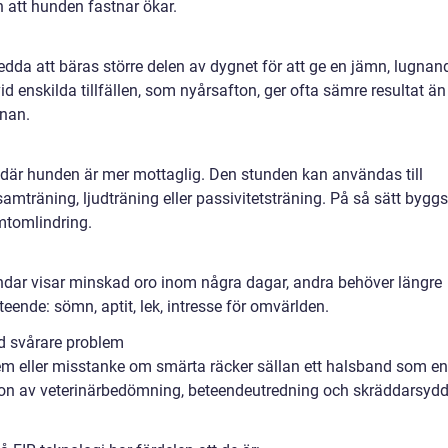
 att hunden fastnar ökar.
da att bäras större delen av dygnet för att ge en jämn, lugnan
id enskilda tillfällen, som nyårsafton, ger ofta sämre resultat än
nan.
 där hunden är mer mottaglig. Den stunden kan användas till
amträning, ljudträning eller passivitetsträning. På så sätt byggs
symtomlindring.
hundar visar minskad oro inom några dagar, andra behöver längre
eteende: sömn, aptit, lek, intresse för omvärlden.
id svårare problem
lem eller misstanke om smärta räcker sällan ett halsband som e
ion av veterinärbedömning, beteendeutredning och skräddarsyd