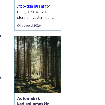
li
Att bygga hus är
för
många en av livets
största investeringar,
både känslomässigt och
04 augusti 2026
ekonomiskt. Samtidigt
är processen full av val:
en
tomt, planlösning,
material,
entreprenadform och
energilösnin...
r
Automatisk
kedjeslipmaskin