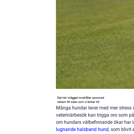
Många hundar lever med mer stress än
veterinärbesök kan trigga oro som på
om hundars välbefinnande ökar har in
lugnande halsband hund
, som blivit