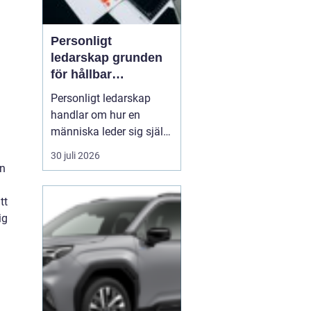
Personligt
ledarskap grunden
för hållbar
utveckling och
Personligt ledarskap
verklig förändring
handlar om hur en
människa leder sig själv
i vardagen: i beslut,
30 juli 2026
relationer, konflikter och
en
under press. När en
ledare har god självinsikt
tt
och tränar på att vara
ig
närvarande i nuet,
påverkar det direkt
kulturen, samarbetet och
res...