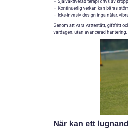
– Självaktiverad terapi drivs av krop
– Kontinuerlig verkan kan bäras stör
– Icke-invasiv design inga nålar, vibr
Genom att vara vattentätt, giftfritt o
vardagen, utan avancerad hantering.
När kan ett lugnan