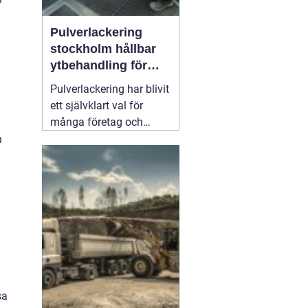
Pulverlackering
stockholm hållbar
ytbehandling för
industri och
Pulverlackering har blivit
privatpersoner
ett självklart val för
många företag och
privatpersoner som vill
n
kombinera lång
hållbarhet, snygg finish
och minskad
miljöpåverkan. I en stad
med hårt klimat, mycket
slitage och höga krav på
kvalitet
01 augusti 2026
sa