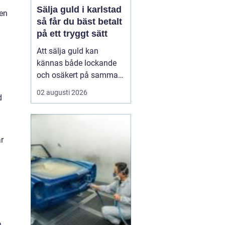
Sälja guld i karlstad
den
så får du bäst betalt
på ett tryggt sätt
Att sälja guld kan
kännas både lockande
och osäkert på samma
gång. Många har gamla
02 augusti 2026
d
smycken, arvegods eller
mynt som bara ligger i
en låda. Frågan är hur
man går till väga för att
r
få ett bra pris och
samtidigt känna sig
trygg i affären. För den
som
n