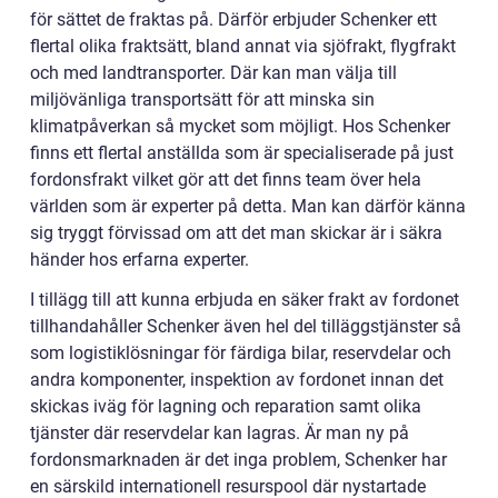
för sättet de fraktas på. Därför erbjuder Schenker ett
flertal olika fraktsätt, bland annat via sjöfrakt, flygfrakt
och med landtransporter. Där kan man välja till
miljövänliga transportsätt för att minska sin
klimatpåverkan så mycket som möjligt. Hos Schenker
finns ett flertal anställda som är specialiserade på just
fordonsfrakt vilket gör att det finns team över hela
världen som är experter på detta. Man kan därför känna
sig tryggt förvissad om att det man skickar är i säkra
händer hos erfarna experter.
I tillägg till att kunna erbjuda en säker frakt av fordonet
tillhandahåller Schenker även hel del tilläggstjänster så
som logistiklösningar för färdiga bilar, reservdelar och
andra komponenter, inspektion av fordonet innan det
skickas iväg för lagning och reparation samt olika
tjänster där reservdelar kan lagras. Är man ny på
fordonsmarknaden är det inga problem, Schenker har
en särskild internationell resurspool där nystartade