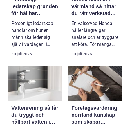
ledarskap grunden
värmland så hittar
för hållbar
du rätt verkstad
utveckling och
för din bil
Personligt ledarskap
En välservad Honda
verklig förändring
handlar om hur en
håller längre, går
människa leder sig
snålare och är tryggare
själv i vardagen: i
att köra. För många
beslut, relationer, ko...
bilägare i Värmlan...
30 juli 2026
30 juli 2026
Vattenrening så får
Företagsvärdering
du tryggt och
norrland kunskap
hållbart vatten i
som skapar
vardagen
tryggare affärer