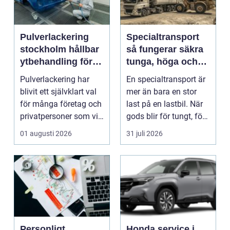
Pulverlackering
Specialtransport
stockholm hållbar
så fungerar säkra
ytbehandling för
tunga, höga och
industri och
breda transporter
Pulverlackering har
En specialtransport är
privatpersoner
blivit ett självklart val
mer än bara en stor
för många företag och
last på en lastbil. När
privatpersoner som vill
gods blir för tungt, för
kombiner...
högt ell...
01 augusti 2026
31 juli 2026
Personligt
Honda service i