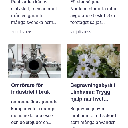
Rent vatten känns
Företagsägare i
självklart, men är långt
Norrland står ofta inför
ifrån en garanti. I
avgörande beslut. Ska
många svenska hem
företaget säljas,
innehåller kranvatt...
generationsskiftas,...
30 juli 2026
21 juli 2026
Omrörare för
Begravningsbyrå i
industriellt bruk
Limhamn: Trygg
hjälp när livet
omrörare är avgörande
förändras
komponenter i många
Begravningsbyrå
industriella processer,
Limhamn är ett sökord
och de erbjuder en
som många använder