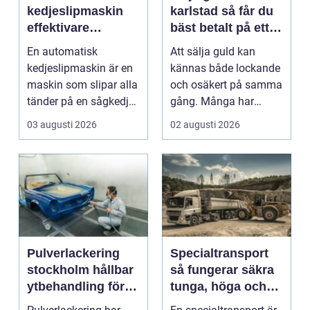
kedjeslipmaskin
karlstad så får du
effektivare
bäst betalt på ett
skogsarbete med
tryggt sätt
En automatisk
Att sälja guld kan
jämnare resultat
kedjeslipmaskin är en
kännas både lockande
maskin som slipar alla
och osäkert på samma
tänder på en sågkedja
gång. Många har
utan att användaren...
gamla smycken,
03 augusti 2026
02 augusti 2026
arvegods...
Pulverlackering
Specialtransport
stockholm hållbar
så fungerar säkra
ytbehandling för
tunga, höga och
industri och
breda transporter