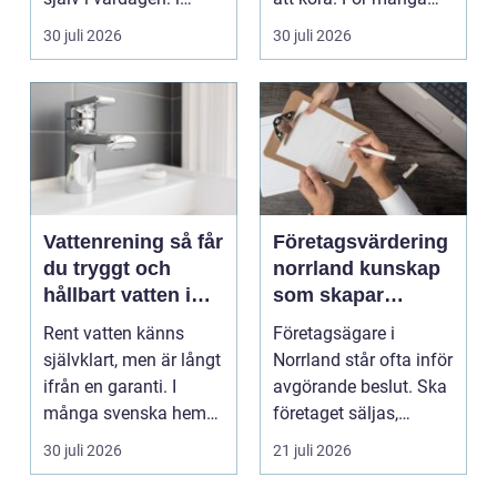
beslut, relationer, ko...
bilägare i Värmlan...
30 juli 2026
30 juli 2026
Vattenrening så får
Företagsvärdering
du tryggt och
norrland kunskap
hållbart vatten i
som skapar
vardagen
tryggare affärer
Rent vatten känns
Företagsägare i
självklart, men är långt
Norrland står ofta inför
ifrån en garanti. I
avgörande beslut. Ska
många svenska hem
företaget säljas,
innehåller kranvatt...
generationsskiftas,...
30 juli 2026
21 juli 2026