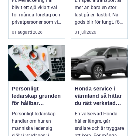
Pulverlackering har
En specialtransport är
privatpersoner
blivit ett självklart val
mer än bara en stor
för många företag och
last på en lastbil. När
privatpersoner som vill
gods blir för tungt, för
kombiner...
högt ell...
01 augusti 2026
31 juli 2026
Personligt
Honda service i
ledarskap grunden
värmland så hittar
för hållbar
du rätt verkstad
utveckling och
för din bil
Personligt ledarskap
En välservad Honda
verklig förändring
handlar om hur en
håller längre, går
människa leder sig
snålare och är tryggare
själv i vardagen: i
att köra. För många