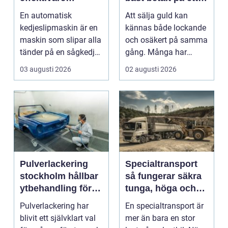
skogsarbete med
tryggt sätt
En automatisk
Att sälja guld kan
jämnare resultat
kedjeslipmaskin är en
kännas både lockande
maskin som slipar alla
och osäkert på samma
tänder på en sågkedja
gång. Många har
utan att användaren...
gamla smycken,
03 augusti 2026
02 augusti 2026
arvegods...
Pulverlackering
Specialtransport
stockholm hållbar
så fungerar säkra
ytbehandling för
tunga, höga och
industri och
breda transporter
Pulverlackering har
En specialtransport är
privatpersoner
blivit ett självklart val
mer än bara en stor