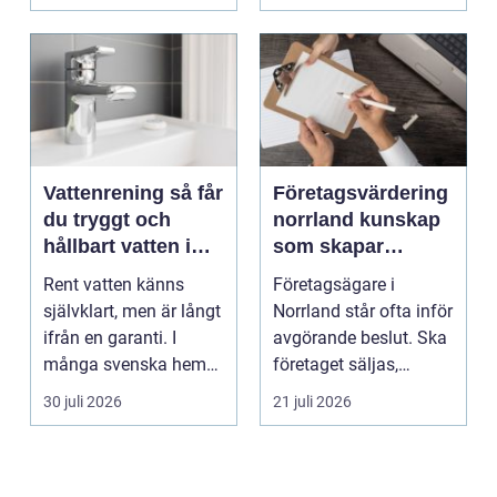
Vattenrening så får
Företagsvärdering
du tryggt och
norrland kunskap
hållbart vatten i
som skapar
vardagen
tryggare affärer
Rent vatten känns
Företagsägare i
självklart, men är långt
Norrland står ofta inför
ifrån en garanti. I
avgörande beslut. Ska
många svenska hem
företaget säljas,
innehåller kranvatt...
generationsskiftas,...
30 juli 2026
21 juli 2026