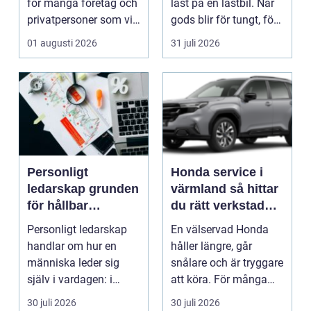
för många företag och
last på en lastbil. När
privatpersoner som vill
gods blir för tungt, för
kombiner...
högt ell...
01 augusti 2026
31 juli 2026
Personligt
Honda service i
ledarskap grunden
värmland så hittar
för hållbar
du rätt verkstad
utveckling och
för din bil
Personligt ledarskap
En välservad Honda
verklig förändring
handlar om hur en
håller längre, går
människa leder sig
snålare och är tryggare
själv i vardagen: i
att köra. För många
beslut, relationer, ko...
bilägare i Värmlan...
30 juli 2026
30 juli 2026