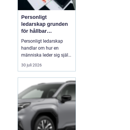
Personligt
ledarskap grunden
för hållbar
utveckling och
Personligt ledarskap
verklig förändring
handlar om hur en
människa leder sig själv
i vardagen: i beslut,
30 juli 2026
relationer, konflikter och
under press. När en
ledare har god självinsikt
och tränar på att vara
närvarande i nuet,
påverkar det direkt
kulturen, samarbetet och
res...