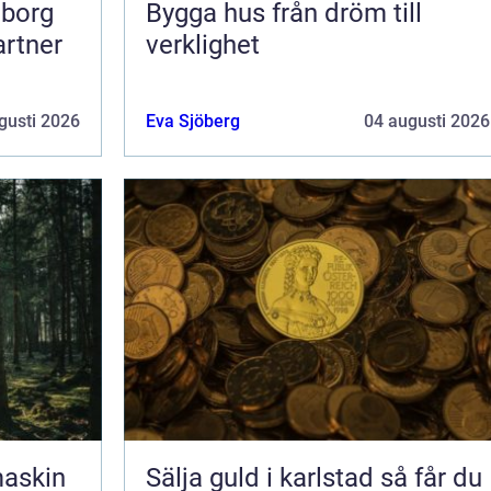
eborg
Bygga hus från dröm till
artner
verklighet
gusti 2026
Eva Sjöberg
04 augusti 2026
maskin
Sälja guld i karlstad så får du