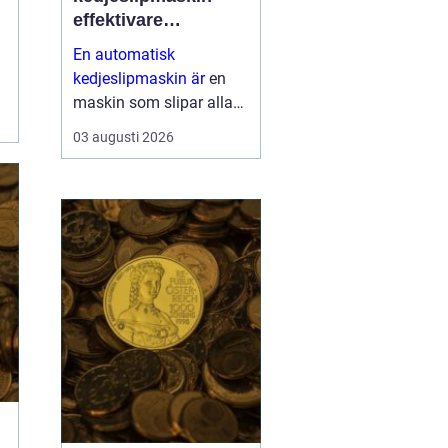
effektivare
skogsarbete med
En automatisk
jämnare resultat
kedjeslipmaskin är
en
maskin som slipar alla
tänder på en sågkedja
03 augusti 2026
utan att användaren
behöver styra varje tand
för hand. Maskinen
matar själv fram kedjan,
ställer in v...