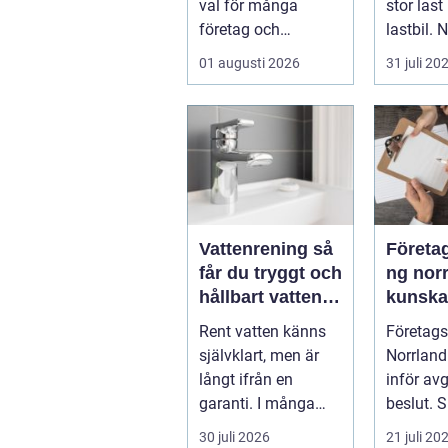
val för många
stor last
företag och
lastbil. 
privatpersoner som
för tungt
01 augusti 2026
31 juli 20
vill kombiner...
ell...
Vattenrening så
Företa
får du tryggt och
ng nor
hållbart vatten i
kunsk
vardagen
skapar
Rent vatten känns
Företags
affärer
självklart, men är
Norrland
långt ifrån en
inför av
garanti. I många
beslut. 
svenska hem
företaget
30 juli 2026
21 juli 20