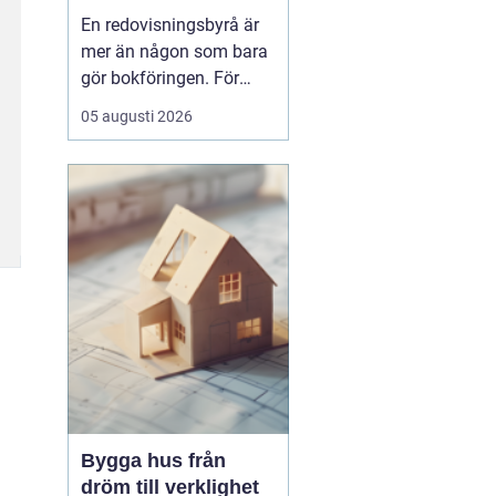
för ekonomin
En redovisningsbyrå är
mer än någon som bara
gör bokföringen. För
många företag i
05 augusti 2026
Göteborg blir byrån en
extern
ekonomiavdelning, en
bollplank i vardagen och
ett skydd mot onödiga
risker. När lagar ändras,
bolaget växer eller tiden
inte räcker till, ...
Bygga hus från
dröm till verklighet