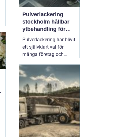
Pulverlackering
e
stockholm hållbar
ytbehandling för
industri och
Pulverlackering har blivit
privatpersoner
ett självklart val för
många företag och
privatpersoner som vill
kombinera lång
r
hållbarhet, snygg finish
och minskad
miljöpåverkan. I en stad
med hårt klimat, mycket
slitage och höga krav på
kvalitet
01 augusti 2026
a