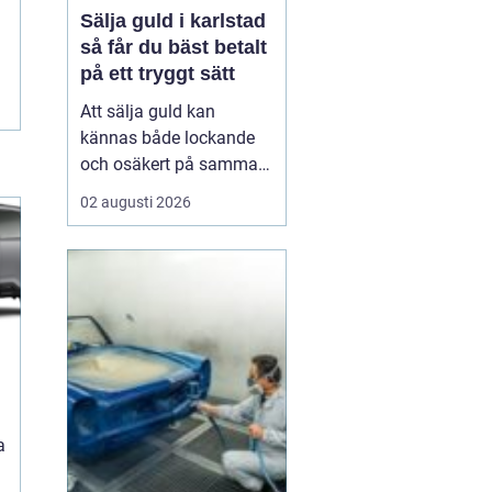
Sälja guld i karlstad
så får du bäst betalt
på ett tryggt sätt
Att sälja guld kan
kännas både lockande
och osäkert på samma
gång. Många har gamla
02 augusti 2026
smycken, arvegods eller
mynt som bara ligger i
en låda. Frågan är hur
man går till väga för att
få ett bra pris och
samtidigt känna sig
trygg i affären. För den
som
a