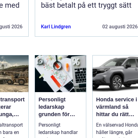
te med
bäst betalt på ett tryggt sätt
gusti 2026
Karl Lindgren
02 augusti 2026
ltransport
Personligt
Honda service i
gerar
ledarskap
värmland så
unga,
grunden för
hittar du rätt
ch breda
hållbar
verkstad för din
altransport
Personligt
En välservad Hond
rter
utveckling och
bil
n bara en
ledarskap handlar
håller längre, går
verklig