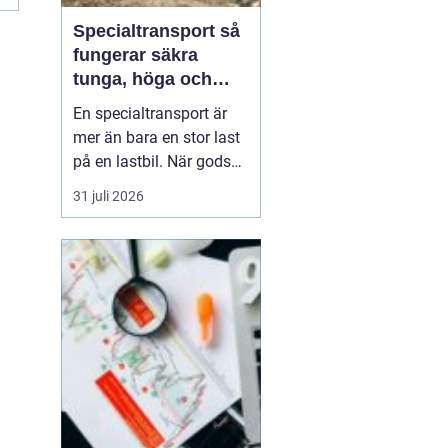
Specialtransport så
fungerar säkra
tunga, höga och
breda transporter
En specialtransport är
mer än bara en stor last
på en lastbil. När gods
blir för tungt, för högt
31 juli 2026
eller för brett för vanliga
vägtransporter krävs
dispens, noggrann
planering och väl
inarbetade rutiner. Rätt
utförd blir transporten
både säker, laglig ...