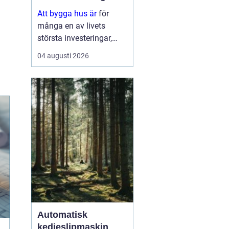
Att bygga hus är
för
många en av livets
största investeringar,
både känslomässigt och
04 augusti 2026
ekonomiskt. Samtidigt
är processen full av val:
tomt, planlösning,
material,
entreprenadform och
energilösnin...
Automatisk
kedjeslipmaskin