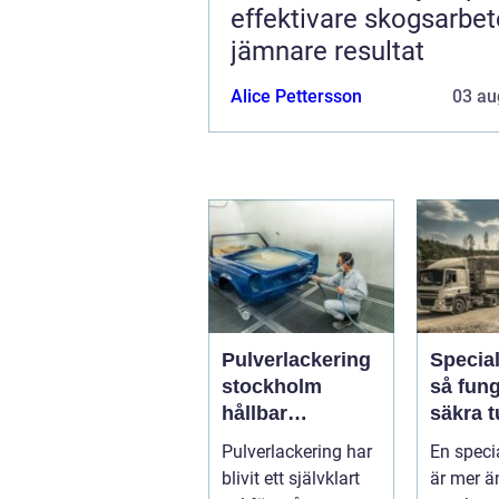
effektivare skogsarbe
jämnare resultat
Alice Pettersson
03 au
Pulverlackering
Specia
stockholm
så fun
hållbar
säkra t
ytbehandling för
höga o
Pulverlackering har
En speci
industri och
transpo
blivit ett självklart
är mer ä
privatpersoner