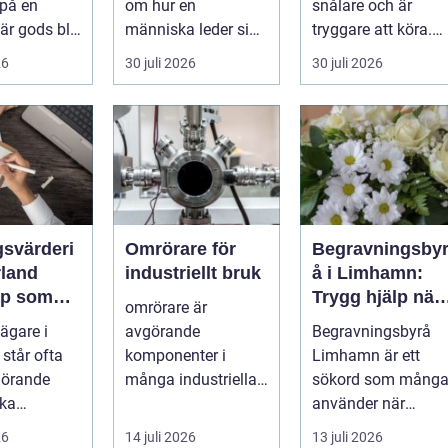
 på en
om hur en
snålare och är
förändring
När gods blir
människa leder sig
tryggare att köra.
, för högt
själv i vardagen: i
För många bilägar
26
30 juli 2026
30 juli 2026
beslut, relationer,
i Värmlan...
ko...
gsvärderi
Omrörare för
Begravningsby
rland
industriellt bruk
å i Limhamn:
ap som
Trygg hjälp när
omrörare är
 tryggare
livet förändras
ägare i
avgörande
Begravningsbyrå
 står ofta
komponenter i
Limhamn är ett
görande
många industriella
sökord som mång
Ska
processer, och de
använder när
 säljas,
erbjuder en lösning
sorgen ...
26
14 juli 2026
13 juli 2026