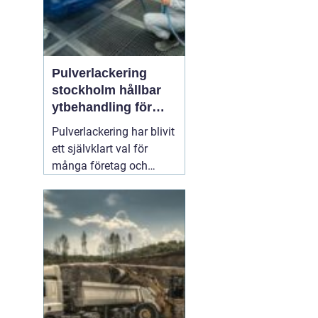
Pulverlackering
stockholm hållbar
ytbehandling för
industri och
Pulverlackering har blivit
privatpersoner
ett självklart val för
många företag och
privatpersoner som vill
kombinera lång
hållbarhet, snygg finish
och minskad
miljöpåverkan. I en stad
med hårt klimat, mycket
slitage och höga krav på
kvalitet
01 augusti 2026