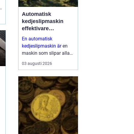
r
Automatisk
kedjeslipmaskin
effektivare
skogsarbete med
En automatisk
jämnare resultat
kedjeslipmaskin är
en
maskin som slipar alla
tänder på en sågkedja
03 augusti 2026
utan att användaren
behöver styra varje tand
för hand. Maskinen
matar själv fram kedjan,
ställer in v...
.