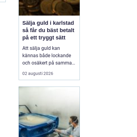
Sälja guld i karlstad
så får du bäst betalt
på ett tryggt sätt
Att sälja guld kan
kännas både lockande
och osäkert på samma
gång. Många har gamla
02 augusti 2026
smycken, arvegods eller
mynt som bara ligger i
en låda. Frågan är hur
man går till väga för att
få ett bra pris och
samtidigt känna sig
trygg i affären. För den
som