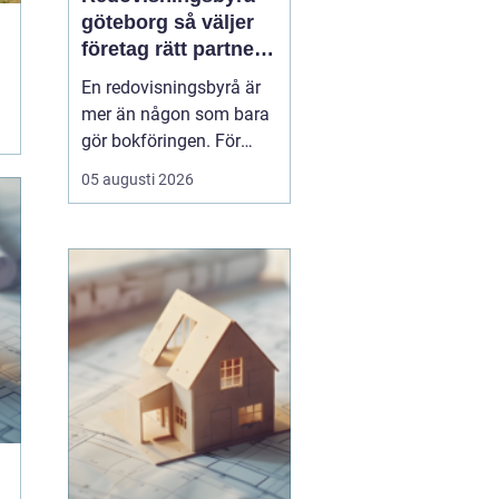
göteborg så väljer
företag rätt partner
för ekonomin
En redovisningsbyrå är
mer än någon som bara
gör bokföringen. För
många företag i
05 augusti 2026
Göteborg blir byrån en
extern
ekonomiavdelning, en
bollplank i vardagen och
ett skydd mot onödiga
risker. När lagar ändras,
bolaget växer eller tiden
inte räcker till, ...