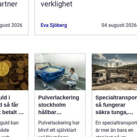
artner
verklighet
gusti 2026
Eva Sjöberg
04 augusti 2026
uld i
Pulverlackering
Specialtranspor
får
stockholm
så fungerar
 betalt på
hållbar
säkra tunga,
gt sätt
ytbehandling för
höga och breda
 guld kan
Pulverlackering har
En specialtransport
industri och
transporter
både
blivit ett självklart
är mer än bara en
privatpersoner