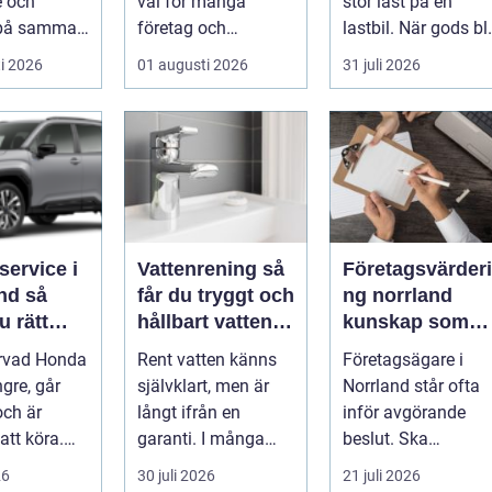
e och
val för många
stor last på en
 på samma
företag och
lastbil. När gods bli
ånga har
privatpersoner som
för tungt, för högt
i 2026
01 augusti 2026
31 juli 2026
mycken,
vill kombiner...
ell...
...
service i
Vattenrening så
Företagsvärderi
 så
får du tryggt och
ng norrland
u rätt
hållbart vatten i
kunskap som
d för din
vardagen
skapar tryggare
ervad Honda
Rent vatten känns
Företagsägare i
affärer
ngre, går
självklart, men är
Norrland står ofta
och är
långt ifrån en
inför avgörande
att köra.
garanti. I många
beslut. Ska
a bilägare
svenska hem
företaget säljas,
26
30 juli 2026
21 juli 2026
...
innehåller kranvatt...
generationsskiftas,.