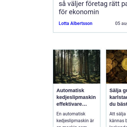
så väljer företag rätt p
för ekonomin
Lotta Albertsson
05 au
Automatisk
Sälja g
kedjeslipmaskin
karlstad så 
effektivare
du bäst
skogsarbete
ett tryg
En automatisk
Att sälja
med jämnare
kedjeslipmaskin är
kännas 
resultat