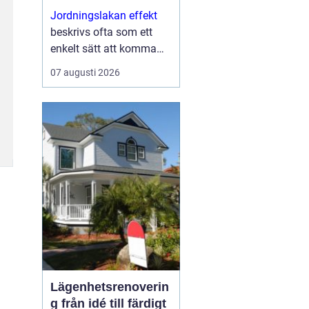
Jordningslakan effekt
beskrivs ofta som ett
enkelt sätt att komma
närmare naturens
07 augusti 2026
balans, utan att behöva
lämna sovrummet.
Genom...
Lägenhetsrenoverin
g från idé till färdigt