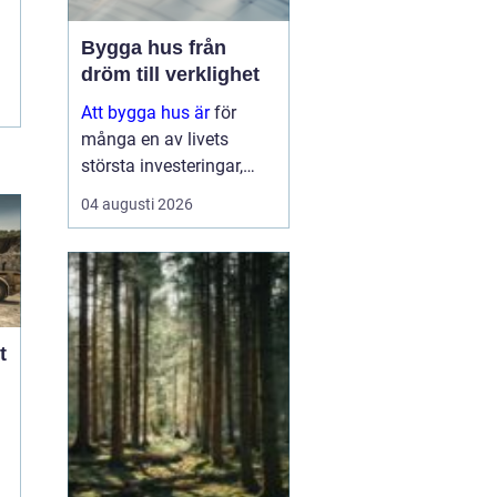
Bygga hus från
dröm till verklighet
Att bygga hus är
för
många en av livets
största investeringar,
både känslomässigt och
04 augusti 2026
ekonomiskt. Samtidigt
är processen full av val:
tomt, planlösning,
material,
entreprenadform och
energilösnin...
t