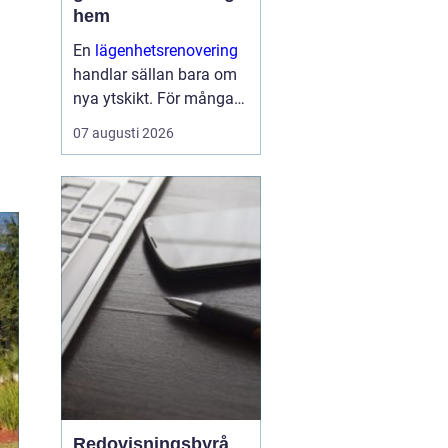
hem
En
lägenhetsrenovering
handlar sällan bara om
nya ytskikt. För många
handlar den om att få
07 augusti 2026
vardagen att fungera
bättre, skapa mer ljus,
spara energi och höja
värdet på bostaden.
Samtidigt kan processen
kän...
Redovisningsbyrå