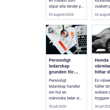
en maskin som
lockand
slipar alla tänder på
osäkert
en sågkedja utan
gång. M
03 augusti 2026
02 august
att användaren...
gamla s
arvegods
Personligt
Honda 
ledarskap
värmland
grunden för
hittar d
hållbar
verksta
Personligt
En väls
utveckling och
bil
ledarskap handlar
håller lä
verklig
om hur en
snålare 
förändring
människa leder sig
tryggare 
själv i vardagen: i
För mång
30 juli 2026
30 juli 20
beslut, relationer,
i Värmlan