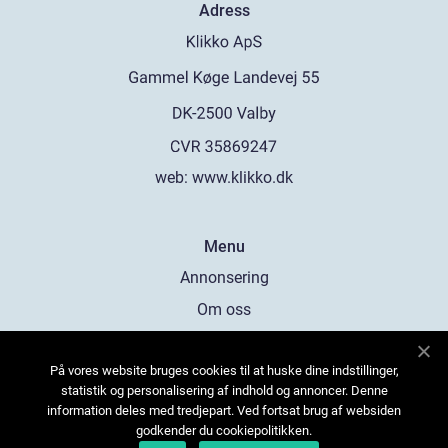
Adress
web:
www.klikko.dk
Menu
Annonsering
Om oss
Cookies
På vores website bruges cookies til at huske dine indstillinger,
Kontakta oss
statistik og personalisering af indhold og annoncer. Denne
Sitemap
information deles med tredjepart. Ved fortsat brug af websiden
godkender du cookiepolitikken.