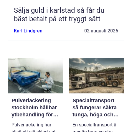
Sälja guld i karlstad så får du
bäst betalt på ett tryggt sätt
Karl Lindgren
02 augusti 2026
Pulverlackering
Specialtransport
stockholm hållbar
så fungerar säkra
ytbehandling för
tunga, höga och
industri och
breda transporter
Pulverlackering har
En specialtransport är
privatpersoner
blivit ett självklart val
mer än bara en stor