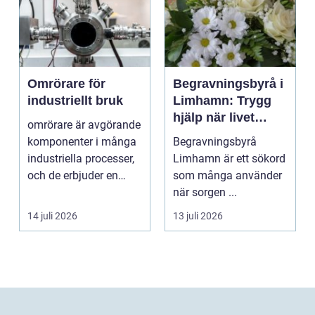
Omrörare för
Begravningsbyrå i
industriellt bruk
Limhamn: Trygg
hjälp när livet
omrörare är avgörande
förändras
komponenter i många
Begravningsbyrå
industriella processer,
Limhamn är ett sökord
och de erbjuder en
som många använder
lösning för att...
när sorgen ...
14 juli 2026
13 juli 2026