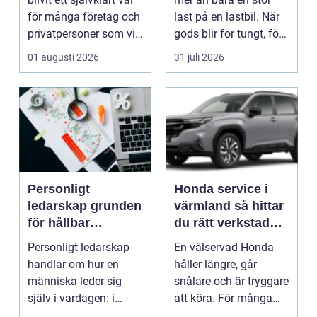
för många företag och
last på en lastbil. När
privatpersoner som vill
gods blir för tungt, för
kombiner...
högt ell...
01 augusti 2026
31 juli 2026
Personligt
Honda service i
ledarskap grunden
värmland så hittar
för hållbar
du rätt verkstad
utveckling och
för din bil
Personligt ledarskap
En välservad Honda
verklig förändring
handlar om hur en
håller längre, går
människa leder sig
snålare och är tryggare
själv i vardagen: i
att köra. För många
beslut, relationer, ko...
bilägare i Värmlan...