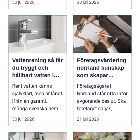
30 juli 2026
30 juli 2026
Vattenrening så får
Företagsvärdering
du tryggt och
norrland kunskap
hållbart vatten i
som skapar
vardagen
tryggare affärer
Rent vatten känns
Företagsägare i
självklart, men är långt
Norrland står ofta inför
ifrån en garanti. I
avgörande beslut. Ska
många svenska hem
företaget säljas,
innehåller kranvatt...
generationsskiftas,...
30 juli 2026
21 juli 2026