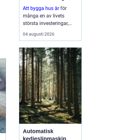
Att bygga hus är
för
många en av livets
största investeringar,
både känslomässigt och
04 augusti 2026
ekonomiskt. Samtidigt
är processen full av val:
tomt, planlösning,
material,
entreprenadform och
energilösnin...
Automatisk
kedjeslipmaskin