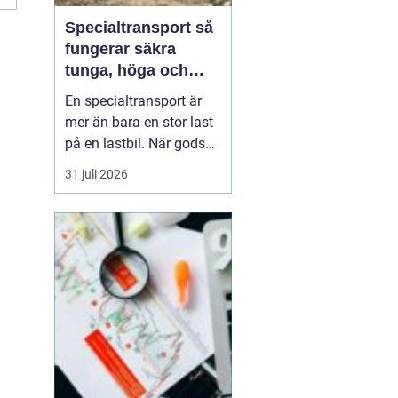
Specialtransport så
fungerar säkra
tunga, höga och
breda transporter
En specialtransport är
mer än bara en stor last
på en lastbil. När gods
blir för tungt, för högt
31 juli 2026
eller för brett för vanliga
vägtransporter krävs
dispens, noggrann
planering och väl
inarbetade rutiner. Rätt
utförd blir transporten
både säker, laglig ...