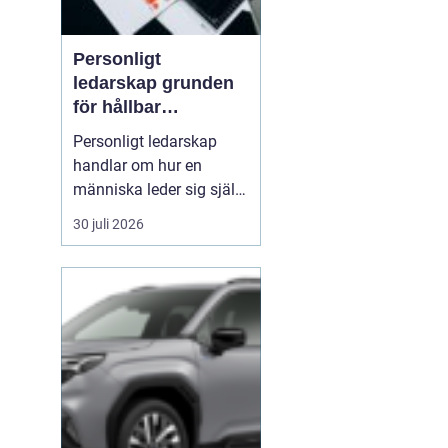
Personligt
ledarskap grunden
för hållbar
utveckling och
Personligt ledarskap
verklig förändring
handlar om hur en
människa leder sig själv
i vardagen: i beslut,
30 juli 2026
relationer, konflikter och
under press. När en
ledare har god självinsikt
och tränar på att vara
närvarande i nuet,
påverkar det direkt
kulturen, samarbetet och
res...