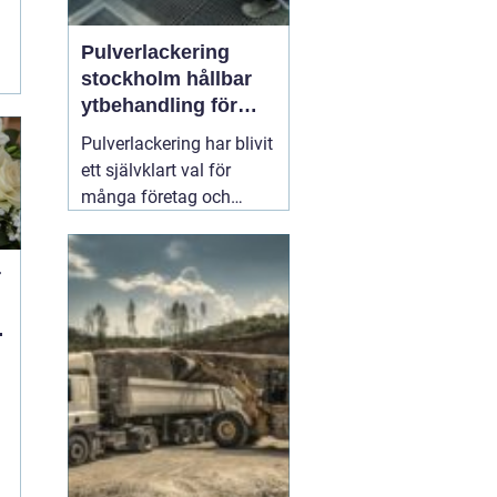
Pulverlackering
e
stockholm hållbar
ytbehandling för
industri och
Pulverlackering har blivit
privatpersoner
ett självklart val för
många företag och
privatpersoner som vill
kombinera lång
r
hållbarhet, snygg finish
och minskad
miljöpåverkan. I en stad
med hårt klimat, mycket
slitage och höga krav på
kvalitet
01 augusti 2026
a