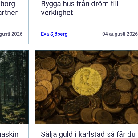
eborg
Bygga hus från dröm till
artner
verklighet
gusti 2026
Eva Sjöberg
04 augusti 2026
maskin
Sälja guld i karlstad så får du