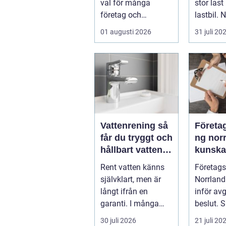
val för många
stor last
företag och
lastbil. 
privatpersoner som
för tungt
01 augusti 2026
31 juli 20
vill kombiner...
ell...
Vattenrening så
Företa
får du tryggt och
ng nor
hållbart vatten i
kunsk
vardagen
skapar
Rent vatten känns
Företags
affärer
självklart, men är
Norrland
långt ifrån en
inför av
garanti. I många
beslut. 
svenska hem
företaget
30 juli 2026
21 juli 20