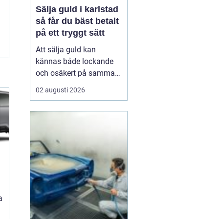
Sälja guld i karlstad
så får du bäst betalt
på ett tryggt sätt
Att sälja guld kan
kännas både lockande
och osäkert på samma
gång. Många har gamla
02 augusti 2026
smycken, arvegods eller
mynt som bara ligger i
en låda. Frågan är hur
man går till väga för att
få ett bra pris och
samtidigt känna sig
trygg i affären. För den
som
a