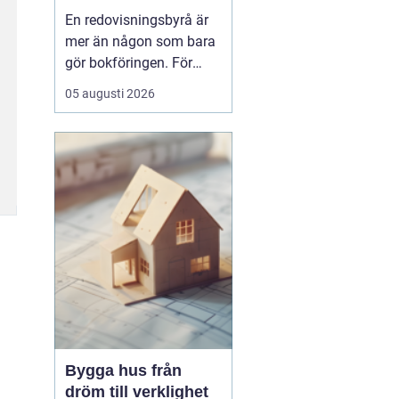
för ekonomin
En redovisningsbyrå är
mer än någon som bara
gör bokföringen. För
många företag i
05 augusti 2026
Göteborg blir byrån en
extern
ekonomiavdelning, en
bollplank i vardagen och
ett skydd mot onödiga
risker. När lagar ändras,
bolaget växer eller tiden
inte räcker till, ...
Bygga hus från
dröm till verklighet