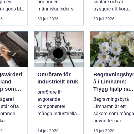
 på en
om hur en
snålare och är
förändring
När gods blir
människa leder sig
tryggare att köra.
, för högt
själv i vardagen: i
För många bilägar
26
30 juli 2026
30 juli 2026
beslut, relationer,
i Värmlan...
ko...
gsvärderi
Omrörare för
Begravningsby
rland
industriellt bruk
å i Limhamn:
ap som
Trygg hjälp när
omrörare är
 tryggare
livet förändras
ägare i
avgörande
Begravningsbyrå
 står ofta
komponenter i
Limhamn är ett
görande
många industriella
sökord som mång
Ska
processer, och de
använder när
 säljas,
erbjuder en lösning
sorgen ...
26
14 juli 2026
13 juli 2026