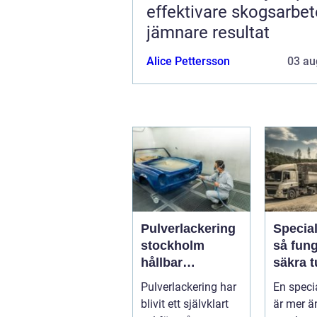
effektivare skogsarbe
jämnare resultat
Alice Pettersson
03 au
Pulverlackering
Specia
stockholm
så fun
hållbar
säkra t
ytbehandling för
höga o
Pulverlackering har
En speci
industri och
transpo
blivit ett självklart
är mer ä
privatpersoner