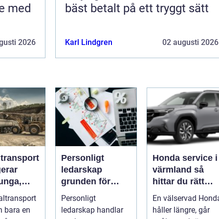
te med
bäst betalt på ett tryggt sätt
gusti 2026
Karl Lindgren
02 augusti 2026
ltransport
Personligt
Honda service i
gerar
ledarskap
värmland så
unga,
grunden för
hittar du rätt
ch breda
hållbar
verkstad för din
altransport
Personligt
En välservad Hond
rter
utveckling och
bil
n bara en
ledarskap handlar
håller längre, går
verklig