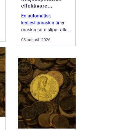
effektivare
skogsarbete med
En automatisk
jämnare resultat
kedjeslipmaskin är
en
maskin som slipar alla
tänder på en sågkedja
03 augusti 2026
utan att användaren
behöver styra varje tand
för hand. Maskinen
matar själv fram kedjan,
ställer in v...