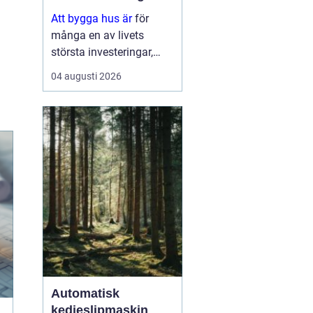
Att bygga hus är
för
många en av livets
största investeringar,
både känslomässigt och
04 augusti 2026
ekonomiskt. Samtidigt
är processen full av val:
tomt, planlösning,
material,
entreprenadform och
energilösnin...
Automatisk
kedjeslipmaskin