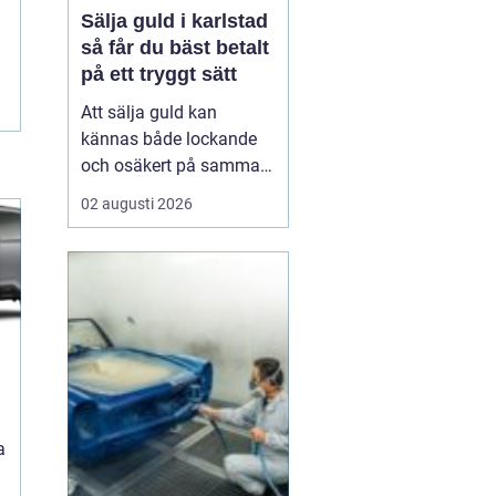
Sälja guld i karlstad
så får du bäst betalt
på ett tryggt sätt
Att sälja guld kan
kännas både lockande
och osäkert på samma
gång. Många har gamla
02 augusti 2026
smycken, arvegods eller
mynt som bara ligger i
en låda. Frågan är hur
man går till väga för att
få ett bra pris och
samtidigt känna sig
trygg i affären. För den
som
a