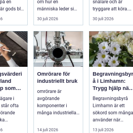
 på en
om hur en
snålare och är
förändring
När gods blir
människa leder sig
tryggare att köra.
, för högt
själv i vardagen: i
För många bilägar
26
30 juli 2026
30 juli 2026
beslut, relationer,
i Värmlan...
ko...
gsvärderi
Omrörare för
Begravningsby
rland
industriellt bruk
å i Limhamn:
ap som
Trygg hjälp när
omrörare är
 tryggare
livet förändras
ägare i
avgörande
Begravningsbyrå
 står ofta
komponenter i
Limhamn är ett
görande
många industriella
sökord som mång
Ska
processer, och de
använder när
 säljas,
erbjuder en lösning
sorgen ...
26
14 juli 2026
13 juli 2026