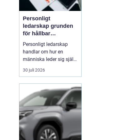
Personligt
ledarskap grunden
för hållbar
utveckling och
Personligt ledarskap
verklig förändring
handlar om hur en
människa leder sig själv
i vardagen: i beslut,
30 juli 2026
relationer, konflikter och
under press. När en
ledare har god självinsikt
och tränar på att vara
närvarande i nuet,
påverkar det direkt
kulturen, samarbetet och
res...