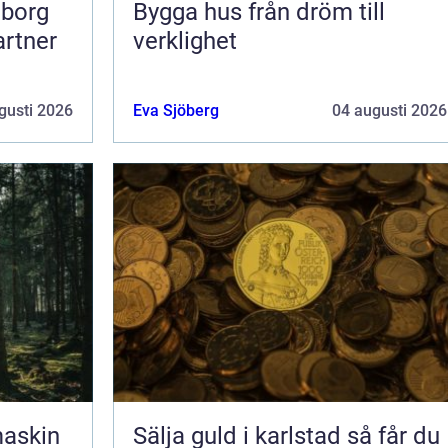
eborg
Bygga hus från dröm till
artner
verklighet
gusti 2026
Eva Sjöberg
04 augusti 2026
maskin
Sälja guld i karlstad så får du