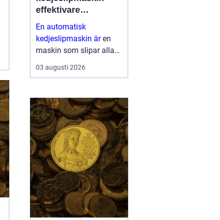
effektivare
skogsarbete med
En automatisk
jämnare resultat
kedjeslipmaskin är
en
maskin som slipar alla
tänder på en sågkedja
03 augusti 2026
utan att användaren
behöver styra varje tand
för hand. Maskinen
matar själv fram kedjan,
ställer in v...