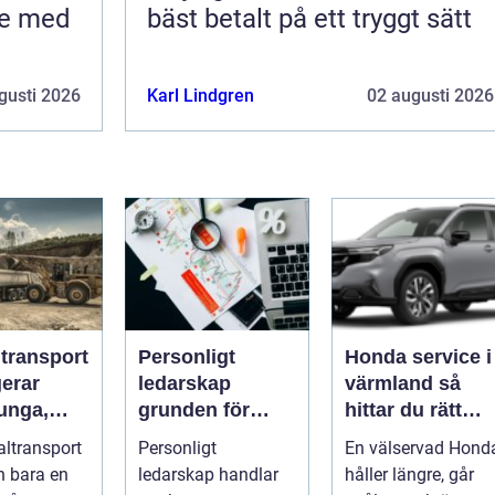
te med
bäst betalt på ett tryggt sätt
gusti 2026
Karl Lindgren
02 augusti 2026
ltransport
Personligt
Honda service i
gerar
ledarskap
värmland så
unga,
grunden för
hittar du rätt
ch breda
hållbar
verkstad för din
altransport
Personligt
En välservad Hond
rter
utveckling och
bil
n bara en
ledarskap handlar
håller längre, går
verklig