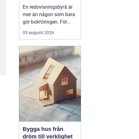
för ekonomin
En redovisningsbyrå är
mer än någon som bara
gör bokföringen. För
många företag i
05 augusti 2026
Göteborg blir byrån en
extern
ekonomiavdelning, en
bollplank i vardagen och
ett skydd mot onödiga
risker. När lagar ändras,
bolaget växer eller tiden
inte räcker till, ...
Bygga hus från
dröm till verklighet