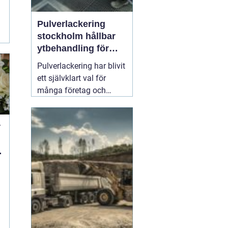
Pulverlackering
e
stockholm hållbar
ytbehandling för
industri och
Pulverlackering har blivit
privatpersoner
ett självklart val för
många företag och
privatpersoner som vill
kombinera lång
r
hållbarhet, snygg finish
och minskad
miljöpåverkan. I en stad
med hårt klimat, mycket
slitage och höga krav på
kvalitet
01 augusti 2026
a