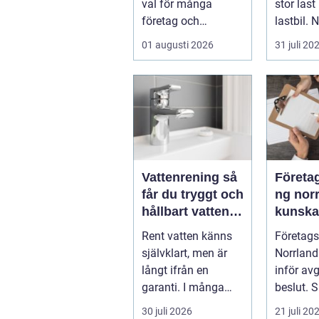
val för många
stor last
företag och
lastbil. 
privatpersoner som
för tungt
01 augusti 2026
31 juli 20
vill kombiner...
ell...
Vattenrening så
Företa
får du tryggt och
ng nor
hållbart vatten i
kunsk
vardagen
skapar
Rent vatten känns
Företags
affärer
självklart, men är
Norrland
långt ifrån en
inför av
garanti. I många
beslut. 
svenska hem
företaget
30 juli 2026
21 juli 20