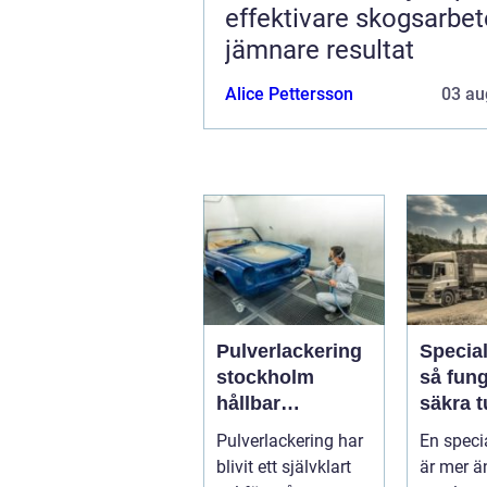
effektivare skogsarbe
jämnare resultat
Alice Pettersson
03 au
Pulverlackering
Specia
stockholm
så fun
hållbar
säkra t
ytbehandling för
höga o
Pulverlackering har
En speci
industri och
transpo
blivit ett självklart
är mer ä
privatpersoner