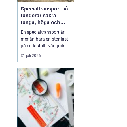
Specialtransport så
fungerar säkra
tunga, höga och
breda transporter
En specialtransport är
mer än bara en stor last
på en lastbil. När gods
blir för tungt, för högt
31 juli 2026
eller för brett för vanliga
vägtransporter krävs
dispens, noggrann
planering och väl
inarbetade rutiner. Rätt
utförd blir transporten
både säker, laglig ...