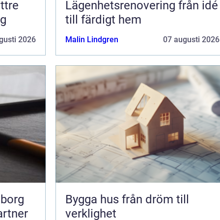
ttre
Lägenhetsrenovering från idé
ng
till färdigt hem
gusti 2026
Malin Lindgren
07 augusti 2026
eborg
Bygga hus från dröm till
artner
verklighet