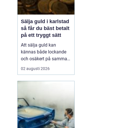
Sälja guld i karlstad
så får du bäst betalt
på ett tryggt sätt
Att sälja guld kan
kännas både lockande
och osäkert på samma
gång. Många har gamla
02 augusti 2026
smycken, arvegods eller
mynt som bara ligger i
en låda. Frågan är hur
man går till väga för att
få ett bra pris och
samtidigt känna sig
trygg i affären. För den
som