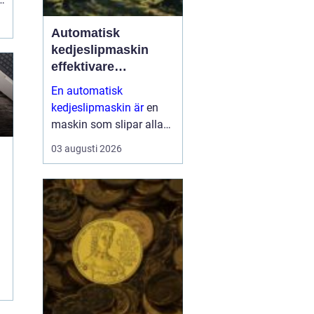
Automatisk
kedjeslipmaskin
effektivare
skogsarbete med
En automatisk
jämnare resultat
kedjeslipmaskin är
en
maskin som slipar alla
tänder på en sågkedja
03 augusti 2026
utan att användaren
behöver styra varje tand
för hand. Maskinen
matar själv fram kedjan,
ställer in v...
.