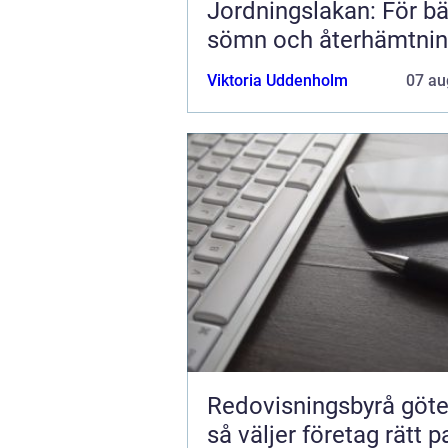
Jordningslakan: För bä
sömn och återhämtni
Viktoria Uddenholm
07 au
Redovisningsbyrå göt
så väljer företag rätt p