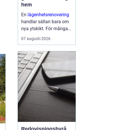
hem
En
lägenhetsrenovering
handlar sällan bara om
nya ytskikt. För många
handlar den om att få
07 augusti 2026
vardagen att fungera
bättre, skapa mer ljus,
spara energi och höja
värdet på bostaden.
Samtidigt kan processen
kän...
Redovisningsbyrå