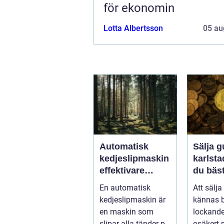
för ekonomin
Lotta Albertsson
05 au
Automatisk
Sälja g
kedjeslipmaskin
karlstad så 
effektivare
du bäst
skogsarbete
ett tryg
En automatisk
Att sälja
med jämnare
kedjeslipmaskin är
kännas 
resultat
en maskin som
lockand
slipar alla tänder på
osäkert