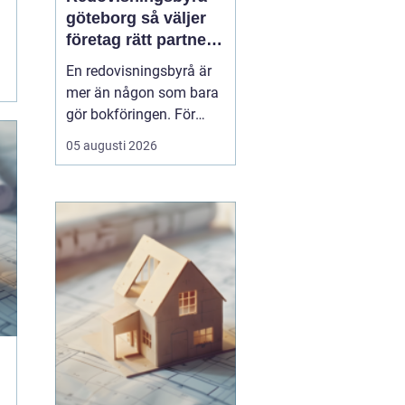
göteborg så väljer
företag rätt partner
för ekonomin
En redovisningsbyrå är
mer än någon som bara
gör bokföringen. För
många företag i
05 augusti 2026
Göteborg blir byrån en
extern
ekonomiavdelning, en
bollplank i vardagen och
ett skydd mot onödiga
risker. När lagar ändras,
bolaget växer eller tiden
inte räcker till, ...