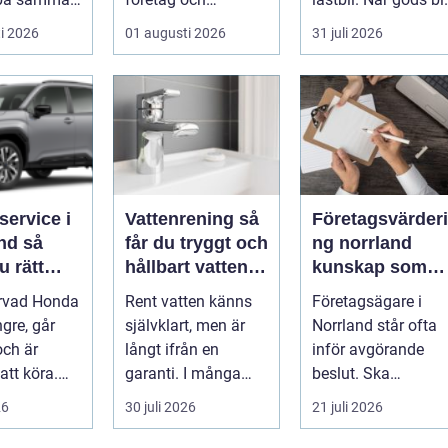
ånga har
privatpersoner som
för tungt, för högt
i 2026
01 augusti 2026
31 juli 2026
mycken,
vill kombiner...
ell...
...
service i
Vattenrening så
Företagsvärderi
 så
får du tryggt och
ng norrland
u rätt
hållbart vatten i
kunskap som
d för din
vardagen
skapar tryggare
ervad Honda
Rent vatten känns
Företagsägare i
affärer
ngre, går
självklart, men är
Norrland står ofta
och är
långt ifrån en
inför avgörande
att köra.
garanti. I många
beslut. Ska
a bilägare
svenska hem
företaget säljas,
26
30 juli 2026
21 juli 2026
...
innehåller kranvatt...
generationsskiftas,.
.