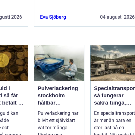
gusti 2026
Eva Sjöberg
04 augusti 2026
uld i
Pulverlackering
Specialtranspor
får
stockholm
så fungerar
 betalt på
hållbar
säkra tunga,
gt sätt
ytbehandling för
höga och breda
 guld kan
Pulverlackering har
En specialtransport
industri och
transporter
både
blivit ett självklart
är mer än bara en
privatpersoner
e och
val för många
stor last på en
 på samma
företag och
lastbil. När gods bli