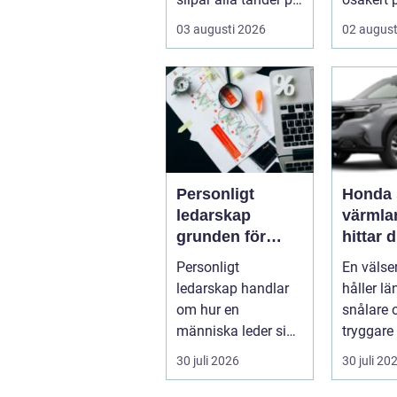
en sågkedja utan
gång. M
03 augusti 2026
02 august
att användaren...
gamla s
arvegods
Personligt
Honda 
ledarskap
värmland
grunden för
hittar d
hållbar
verksta
Personligt
En väls
utveckling och
bil
ledarskap handlar
håller lä
verklig
om hur en
snålare 
förändring
människa leder sig
tryggare 
själv i vardagen: i
För mång
30 juli 2026
30 juli 20
beslut, relationer,
i Värmlan
ko...