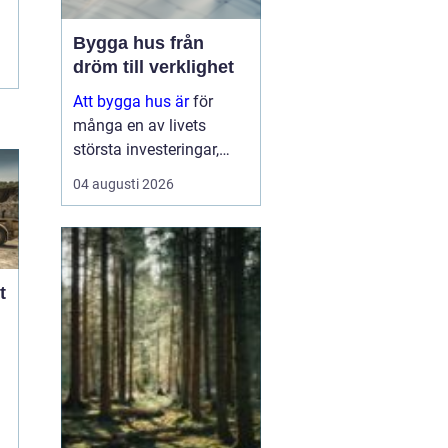
Bygga hus från
dröm till verklighet
Att bygga hus är
för
många en av livets
största investeringar,
både känslomässigt och
04 augusti 2026
ekonomiskt. Samtidigt
är processen full av val:
tomt, planlösning,
material,
t
entreprenadform och
energilösnin...
r