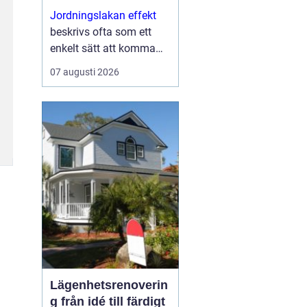
Jordningslakan effekt
beskrivs ofta som ett
enkelt sätt att komma
närmare naturens
07 augusti 2026
balans, utan att behöva
lämna sovrummet.
Genom...
Lägenhetsrenoverin
g från idé till färdigt