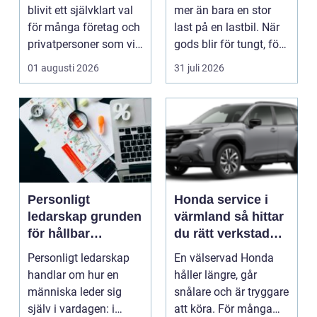
privatpersoner
blivit ett självklart val
mer än bara en stor
för många företag och
last på en lastbil. När
privatpersoner som vill
gods blir för tungt, för
kombiner...
högt ell...
01 augusti 2026
31 juli 2026
Personligt
Honda service i
ledarskap grunden
värmland så hittar
för hållbar
du rätt verkstad
utveckling och
för din bil
Personligt ledarskap
En välservad Honda
verklig förändring
handlar om hur en
håller längre, går
människa leder sig
snålare och är tryggare
själv i vardagen: i
att köra. För många