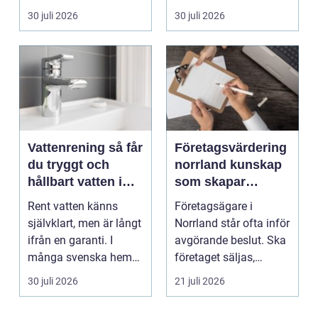
beslut, relationer, ko...
bilägare i Värmlan...
30 juli 2026
30 juli 2026
Vattenrening så får
Företagsvärdering
du tryggt och
norrland kunskap
hållbart vatten i
som skapar
vardagen
tryggare affärer
Rent vatten känns
Företagsägare i
självklart, men är långt
Norrland står ofta inför
ifrån en garanti. I
avgörande beslut. Ska
många svenska hem
företaget säljas,
innehåller kranvatt...
generationsskiftas,...
30 juli 2026
21 juli 2026