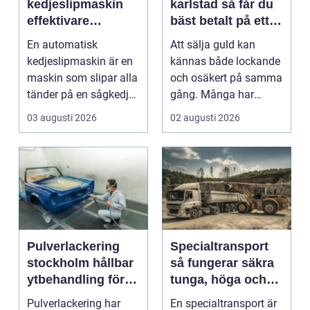
kedjeslipmaskin
karlstad så får du
effektivare
bäst betalt på ett
skogsarbete med
tryggt sätt
En automatisk
Att sälja guld kan
jämnare resultat
kedjeslipmaskin är en
kännas både lockande
maskin som slipar alla
och osäkert på samma
tänder på en sågkedja
gång. Många har
utan att användaren...
gamla smycken,
03 augusti 2026
02 augusti 2026
arvegods...
Pulverlackering
Specialtransport
stockholm hållbar
så fungerar säkra
ytbehandling för
tunga, höga och
industri och
breda transporter
Pulverlackering har
En specialtransport är