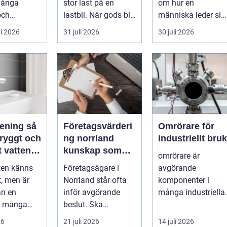
många
stor last på en
om hur en
förändring
och
lastbil. När gods blir
människa leder sig
rsoner som
för tungt, för högt
själv i vardagen: i
i 2026
31 juli 2026
30 juli 2026
iner...
ell...
beslut, relationer,
ko...
ning så
Företagsvärderi
Omrörare för
tryggt och
ng norrland
industriellt bruk
t vatten i
kunskap som
omrörare är
en
skapar tryggare
ten känns
Företagsägare i
avgörande
affärer
t, men är
Norrland står ofta
komponenter i
ån en
inför avgörande
många industriella
 I många
beslut. Ska
processer, och de
 hem
företaget säljas,
erbjuder en lösning
26
21 juli 2026
14 juli 2026