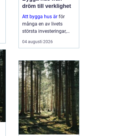
dröm till verklighet
Att bygga hus är
för
många en av livets
största investeringar,
både känslomässigt och
04 augusti 2026
ekonomiskt. Samtidigt
är processen full av val:
tomt, planlösning,
material,
entreprenadform och
energilösnin...