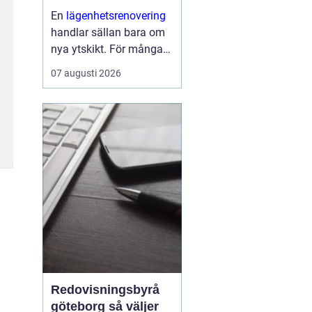
En
lägenhetsrenovering
handlar sällan bara om
nya ytskikt. För många
handlar den om att få
07 augusti 2026
vardagen att fungera
bättre, skapa mer ljus,
spara energi och höja
värdet på bostaden.
Samtidigt kan processen
kän...
Redovisningsbyrå
göteborg så väljer