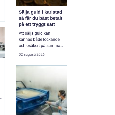
Sälja guld i karlstad
så får du bäst betalt
på ett tryggt sätt
Att sälja guld kan
kännas både lockande
och osäkert på samma
gång. Många har gamla
02 augusti 2026
smycken, arvegods eller
mynt som bara ligger i
en låda. Frågan är hur
man går till väga för att
få ett bra pris och
samtidigt känna sig
trygg i affären. För den
som