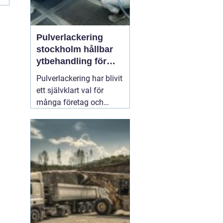
Pulverlackering
stockholm hållbar
ytbehandling för
industri och
Pulverlackering har blivit
privatpersoner
ett självklart val för
många företag och
privatpersoner som vill
kombinera lång
hållbarhet, snygg finish
och minskad
miljöpåverkan. I en stad
med hårt klimat, mycket
slitage och höga krav på
kvalitet
01 augusti 2026