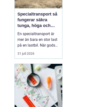
Specialtransport så
fungerar säkra
tunga, höga och
breda transporter
En specialtransport är
mer än bara en stor last
på en lastbil. När gods
blir för tungt, för högt
31 juli 2026
eller för brett för vanliga
vägtransporter krävs
dispens, noggrann
planering och väl
inarbetade rutiner. Rätt
utförd blir transporten
både säker, laglig ...