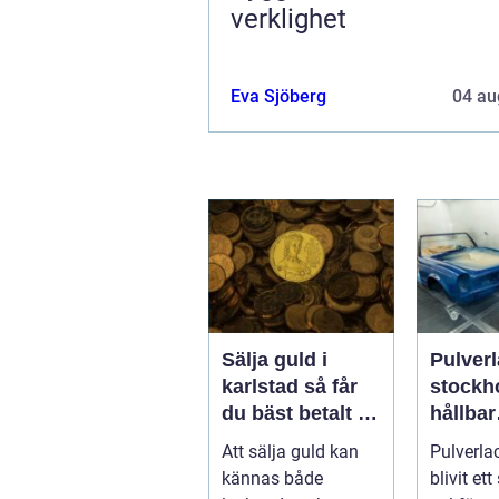
verklighet
Eva Sjöberg
04 au
Sälja guld i
Pulver
karlstad så får
stockh
du bäst betalt på
hållbar
ett tryggt sätt
ytbehan
Att sälja guld kan
Pulverla
industr
kännas både
blivit ett
privat