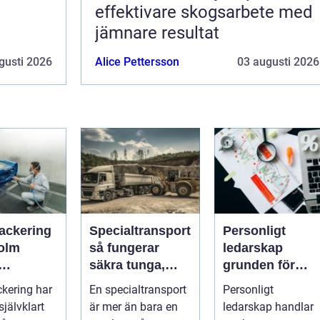
effektivare skogsarbete med
jämnare resultat
gusti 2026
Alice Pettersson
03 augusti 2026
lackering
Specialtransport
Personligt
olm
så fungerar
ledarskap
säkra tunga,
grunden för
dling för
höga och breda
hållbar
ckering har
En specialtransport
Personligt
i och
transporter
utveckling och
 självklart
är mer än bara en
ledarskap handlar
personer
verklig