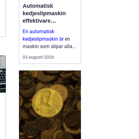
Automatisk
kedjeslipmaskin
effektivare
skogsarbete med
En automatisk
jämnare resultat
kedjeslipmaskin är
en
maskin som slipar alla
tänder på en sågkedja
03 augusti 2026
utan att användaren
behöver styra varje tand
för hand. Maskinen
matar själv fram kedjan,
ställer in v...