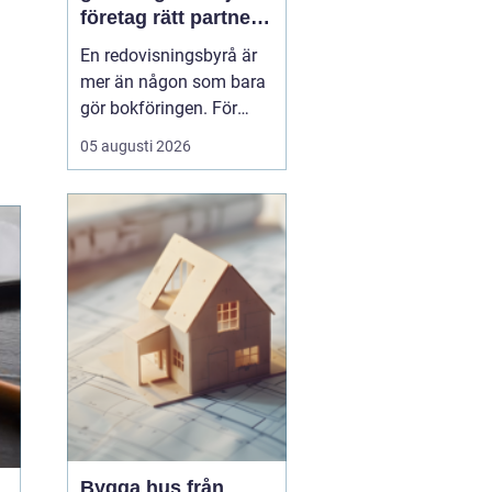
företag rätt partner
för ekonomin
En redovisningsbyrå är
mer än någon som bara
gör bokföringen. För
många företag i
05 augusti 2026
Göteborg blir byrån en
extern
ekonomiavdelning, en
bollplank i vardagen och
ett skydd mot onödiga
risker. När lagar ändras,
bolaget växer eller tiden
inte räcker till, ...
Bygga hus från