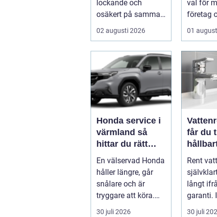
lockande och
val för 
osäkert på samma
företag 
gång. Många har
privatpe
02 augusti 2026
01 august
gamla smycken,
vill komb
arvegods...
Honda service i
Vattenre
värmland så
får du 
hittar du rätt
hållbar
verkstad för din
vardag
En välservad Honda
Rent vat
bil
håller längre, går
självklar
snålare och är
långt ifr
tryggare att köra.
garanti.
För många bilägare
svenska
30 juli 2026
30 juli 20