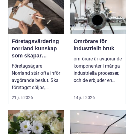
Företagsvärdering
Omrörare för
norrland kunskap
industriellt bruk
som skapar
omrörare är avgörande
tryggare affärer
Företagsägare i
komponenter i många
Norrland står ofta inför
industriella processer,
avgörande beslut. Ska
och de erbjuder en
företaget säljas,
lösning för att...
generationsskiftas,...
21 juli 2026
14 juli 2026