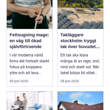
Fettsugning mage:
Takläggare
en väg till ökad
stockholm tryggt
självförtroende
tak över huvudet i
alla väder
I vår moderna värld
Ett tak ska klara
finns det fortsatt starkt
många år av regn, snö,
fokus på kroppens
vind och stark sol. När
yttre och att leva
taket börjar bli slitet
hälsosamt. Fettsu...
handlar frå...
09 juni 2026
08 juni 2026