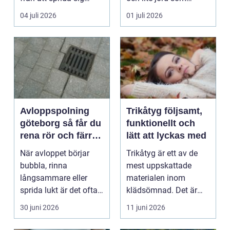
mellan olika del...
flyttas. I praktike...
04 juli 2026
01 juli 2026
Avloppspolning
Trikåtyg följsamt,
göteborg så får du
funktionellt och
rena rör och färre
lätt att lyckas med
stopp
När avloppet börjar
Trikåtyg är ett av de
bubbla, rinna
mest uppskattade
långsammare eller
materialen inom
sprida lukt är det ofta
klädsömnad. Det är
ett tecken på att rören
mjukt, stretchigt och
30 juni 2026
11 juni 2026
...
följ...