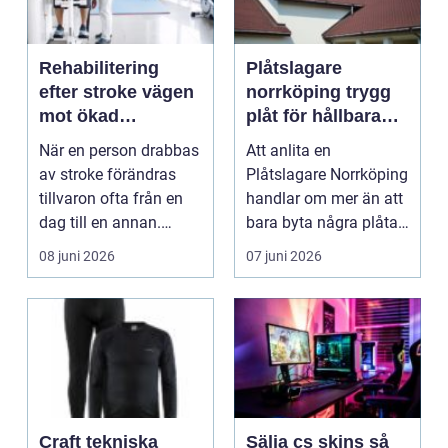
Rehabilitering
Plåtslagare
efter stroke vägen
norrköping trygg
mot ökad
plåt för hållbara
självständighet
tak
När en person drabbas
Att anlita en
av stroke förändras
Plåtslagare Norrköping
tillvaron ofta från en
handlar om mer än att
dag till en annan.
bara byta några plåtar.
Förmågor som tid...
Ett genomtänkt pl...
08 juni 2026
07 juni 2026
Craft tekniska
Sälja cs skins så