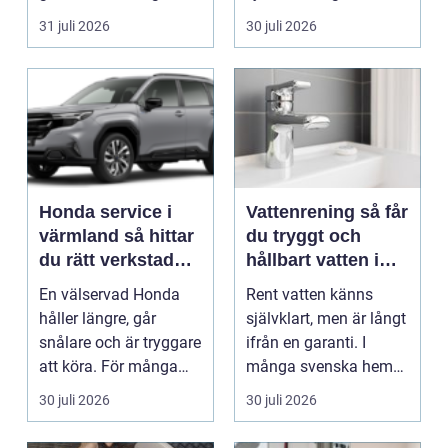
högt ell...
beslut, relationer, ko...
31 juli 2026
30 juli 2026
Honda service i
Vattenrening så får
värmland så hittar
du tryggt och
du rätt verkstad
hållbart vatten i
för din bil
vardagen
En välservad Honda
Rent vatten känns
håller längre, går
självklart, men är långt
snålare och är tryggare
ifrån en garanti. I
att köra. För många
många svenska hem
bilägare i Värmlan...
innehåller kranvatt...
30 juli 2026
30 juli 2026