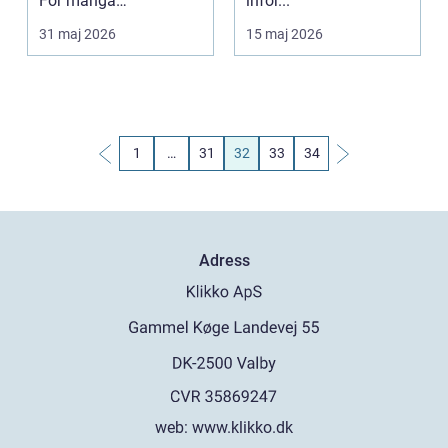
För många
inför...
stockholmare är
31 maj 2026
15 maj 2026
kepsen en d...
1
…
31
32
33
34
Adress
web:
www.klikko.dk