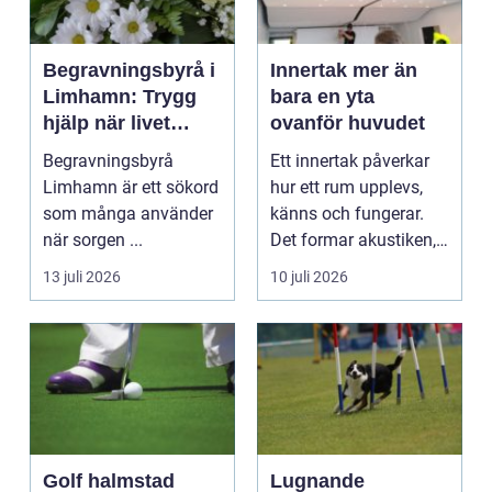
Begravningsbyrå i
Innertak mer än
Limhamn: Trygg
bara en yta
hjälp när livet
ovanför huvudet
förändras
Begravningsbyrå
Ett innertak påverkar
Limhamn är ett sökord
hur ett rum upplevs,
som många använder
känns och fungerar.
när sorgen ...
Det formar akustiken,
styr ljussättni...
13 juli 2026
10 juli 2026
Golf halmstad
Lugnande