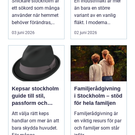
Snickare stockholm är
En industrifläkt är mer
smart inredning
ett sökord som många
än bara en större
använder när hemmet
variant av en vanlig
behöver förändras,
fläkt. I moderna
förbättras eller f...
fabriker, verkstäder...
03 juni 2026
02 juni 2026
Kepsar stockholm
Familjerådgivning
guide till stil,
i Stockholm – stöd
passform och
för hela familjen
kvalitet
Att välja rätt keps
Familjerådgivning är
handlar om mer än att
en viktig resurs för par
bara skydda huvudet.
och familjer som står