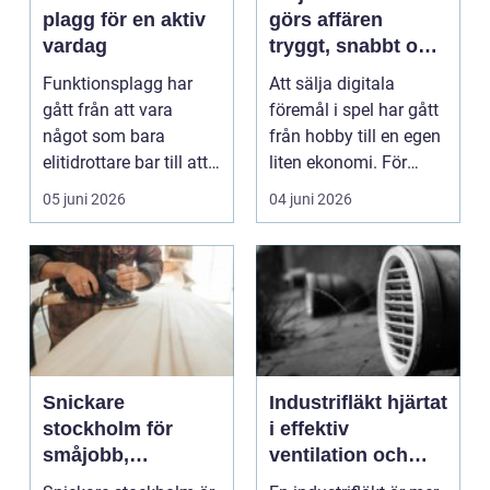
plagg för en aktiv
görs affären
vardag
tryggt, snabbt och
lönsamt
Funktionsplagg har
Att sälja digitala
gått från att vara
föremål i spel har gått
något som bara
från hobby till en egen
elitidrottare bar till att
liten ekonomi. För
bli en naturlig del ...
många spelare ...
05 juni 2026
04 juni 2026
Snickare
Industrifläkt hjärtat
stockholm för
i effektiv
småjobb,
ventilation och
renovering och
processindustri