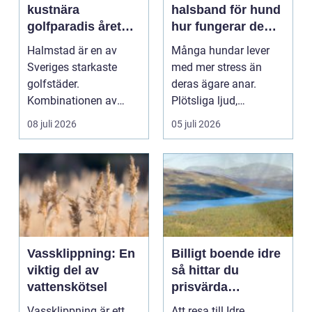
kustnära
halsband för hund
golfparadis året
hur fungerar de
runt
och när kan de
Halmstad är en av
Många hundar lever
hjälpa?
Sveriges starkaste
med mer stress än
golfstäder.
deras ägare anar.
Kombinationen av
Plötsliga ljud,
kustklimat, många
ensamhet hemma,
08 juli 2026
05 juli 2026
banor inom kort ...
bilresor elle...
Vassklippning: En
Billigt boende idre
viktig del av
så hittar du
vattenskötsel
prisvärda
fjällstugor året
Vassklippning är ett
Att resa till Idre