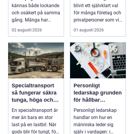
privatpersoner
kännas både lockande
blivit ett självklart val
och osäkert på samma
för många företag och
gång. Många har
privatpersoner som vill
gamla smycken,
kombiner...
02 augusti 2026
01 augusti 2026
arvegods...
Specialtransport
Personligt
så fungerar säkra
ledarskap grunden
tunga, höga och
för hållbar
breda transporter
utveckling och
En specialtransport är
Personligt ledarskap
verklig förändring
mer än bara en stor
handlar om hur en
last på en lastbil. När
människa leder sig
gods blir för tungt, för
själv i vardagen: i