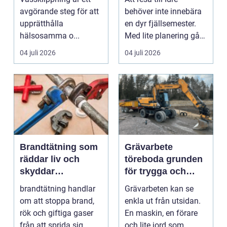
runt
avgörande steg för att
behöver inte innebära
upprätthålla
en dyr fjällsemester.
hälsosamma o...
Med lite planering går
det att hitta ...
04 juli 2026
04 juli 2026
Brandtätning som
Grävarbete
räddar liv och
töreboda grunden
skyddar
för trygga och
fastigheter
hållbara projekt
brandtätning handlar
Grävarbeten kan se
om att stoppa brand,
enkla ut från utsidan.
rök och giftiga gaser
En maskin, en förare
från att sprida sig
och lite jord som